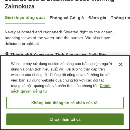
Zaimokuza
Giới thiệu tổng quát
Phòng và Gói giá
Đánh giá
Thông ti
Newly relocated and reopened! Situated right by the ocean,
boasting views of the water and the sunset. We also have
delicious breakfast.
Thành phố Kamakura, Tỉnh Kanagawa, Nhật Bản
Hiển thị trên bản đồ
Website này sử dụng cookie để nâng cao trải nghiệm người
dùng và phân tích hiệu suất với lưu lượng truy cập trên
Tuyệt vời
Đánh giá:
98
lượt
4.3
website của chúng tôi. Chúng tôi cũng chia sẻ thông tin về
việc bạn sử dụng website của chúng tôi với các đối tác
mạng xã hội, quảng cáo và phân tích của chúng tôi.
Chính
Tiện nghi chỗ nghỉ
sách quyền riêng tư
Bãi đỗ xe
Nhà hàng
BBQ
Giặt ủi miễn phí
Không bán thông tin cá nhân của tôi
Trang chủ
Nhật Bản
Tỉnh Kanagawa
Thành phố Kamakura
Chấp nhận tất cả
Tìm phòng trống
Seaside Bed & Breakfast Good Morning Zaimokuza