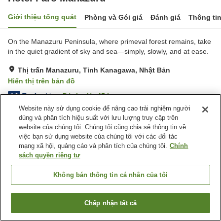
Giới thiệu tổng quát
Phòng và Gói giá
Đánh giá
Thông ti
On the Manazuru Peninsula, where primeval forest remains, take
in the quiet gradient of sky and sea—simply, slowly, and at ease.
Thị trấn Manazuru, Tỉnh Kanagawa, Nhật Bản
Hiển thị trên bản đồ
Tuyệt vời
Đánh giá:
45
lượt
4.6
Website này sử dụng cookie để nâng cao trải nghiệm người
dùng và phân tích hiệu suất với lưu lượng truy cập trên
Tiện nghi chỗ nghỉ
website của chúng tôi. Chúng tôi cũng chia sẻ thông tin về
việc bạn sử dụng website của chúng tôi với các đối tác
Xông hơi
Nhà hàng
mạng xã hội, quảng cáo và phân tích của chúng tôi.
Chính
Nhà Tắm Công Cộng
sách quyền riêng tư
Trang chủ
Nhật Bản
Tỉnh Kanagawa
Thị trấn Manazuru
Không bán thông tin cá nhân của tôi
Hotel Faro Manazuru
Chấp nhận tất cả
Tìm phòng trống