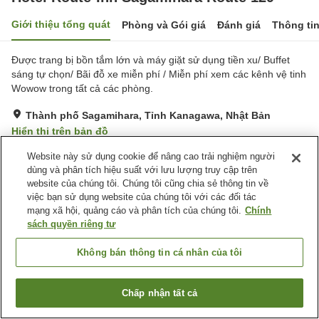
Giới thiệu tổng quát
Phòng và Gói giá
Đánh giá
Thông ti
Được trang bị bồn tắm lớn và máy giặt sử dụng tiền xu/ Buffet
sáng tự chọn/ Bãi đỗ xe miễn phí / Miễn phí xem các kênh vệ tinh
Wowow trong tất cả các phòng.
Thành phố Sagamihara, Tỉnh Kanagawa, Nhật Bản
Hiển thị trên bản đồ
Rất tốt
Đánh giá:
155
lượt
4
Website này sử dụng cookie để nâng cao trải nghiệm người
dùng và phân tích hiệu suất với lưu lượng truy cập trên
website của chúng tôi. Chúng tôi cũng chia sẻ thông tin về
Tiện nghi chỗ nghỉ
việc bạn sử dụng website của chúng tôi với các đối tác
mạng xã hội, quảng cáo và phân tích của chúng tôi.
Chính
Bãi đỗ xe
Spa / Salon
sách quyền riêng tư
Nhà hàng
Máy bán hàng tự động
Không bán thông tin cá nhân của tôi
Trang chủ
Nhật Bản
Tỉnh Kanagawa
Thành phố Sagamihara
Hotel Route-Inn Sagamihara Route 129
Chấp nhận tất cả
Tìm phòng trống