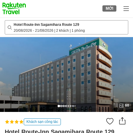
to
MỚI
top
page
Hotel Route-Inn Sagamihara Route 129
20/08/2026
-
21/08/2026
|
2 khách
|
1 phòng
60
Khách sạn công tác
Hotel Route-Inn Sagamihara Route 129