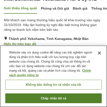
Giới thiệu tổng quát
Phòng và Gói giá
Đánh giá
Thông ti
Một khách sạn mang thương hiệu quốc tế khai trương vào ngày
31/10/2019. Hãy tận hưởng kỳ nghỉ đặc biệt trong không gian
riêng tư thanh lịch nằm trên bến tàu.
Thành phố Yokohama, Tỉnh Kanagawa, Nhật Bản
Hiển thị trên bản đồ
Xuất sắc
Đánh giá:
256
lượt
4.7
Website này sử dụng cookie để nâng cao trải nghiệm người
dùng và phân tích hiệu suất với lưu lượng truy cập trên
website của chúng tôi. Chúng tôi cũng chia sẻ thông tin về
Tiện nghi chỗ nghỉ
việc bạn sử dụng website của chúng tôi với các đối tác
mạng xã hội, quảng cáo và phân tích của chúng tôi.
Chính
Spa / Salon
Nhà hàng
sách quyền riêng tư
Phòng ăn riêng
Bar
Không bán thông tin cá nhân của tôi
Trang chủ
Nhật Bản
Tỉnh Kanagawa
Thành phố Yokohama
InterContinental Yokohama Pier 8 by IHG
Chấp nhận tất cả
Tìm phòng trống