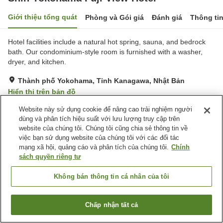
Giới thiệu tổng quát
Phòng và Gói giá
Đánh giá
Thông ti
Hotel facilities include a natural hot spring, sauna, and bedrock
bath. Our condominium-style room is furnished with a washer,
dryer, and kitchen.
Thành phố Yokohama, Tỉnh Kanagawa, Nhật Bản
Hiển thị trên bản đồ
Tốt
Đánh giá:
353
lượt
3.8
Website này sử dụng cookie để nâng cao trải nghiệm người
dùng và phân tích hiệu suất với lưu lượng truy cập trên
website của chúng tôi. Chúng tôi cũng chia sẻ thông tin về
Tiện nghi chỗ nghỉ
việc bạn sử dụng website của chúng tôi với các đối tác
mạng xã hội, quảng cáo và phân tích của chúng tôi.
Chính
Bãi đỗ xe
Phòng xông đá nóng
sách quyền riêng tư
Xông hơi
Spa / Salon
Không bán thông tin cá nhân của tôi
Trang chủ
Nhật Bản
Tỉnh Kanagawa
Thành phố Yokohama
Shin Yokohama Fuji View Hotel
Chấp nhận tất cả
Tìm phòng trống