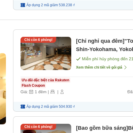
Áp dụng 2 mã
giảm
538.238 ₫
Chỉ còn
6
phòng!
[Chỉ nghỉ qua đêm]"T
Shin-Yokohama, Yokoh
Tok [Không bao gồm 
Miễn phí hủy phòng đến
2
Xem thêm chi tiết về gói giá
Ưu đãi đặc biệt của Rakuten
Flash Coupon
Giá:
1
đêm
|
|
Đã
Áp dụng 2 mã
giảm
504.930 ₫
Chỉ còn
6
phòng!
[Bao gồm bữa sáng]Bữ