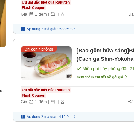
Ưu đãi đặc biệt của Rakuten
Flash Coupon
Giá:
1
đêm
|
|
Đã
Áp dụng 2 mã
giảm
533.598 ₫
Chỉ còn
7
phòng!
[Bao gồm bữa sáng]Bữ
(Cách ga Shin-Yokoha
[Bữa sáng]
Miễn phí hủy phòng đến
2
Xem thêm chi tiết về gói giá
et
Ưu đãi đặc biệt của Rakuten
Flash Coupon
Giá:
1
đêm
|
|
Đã
Áp dụng 2 mã
giảm
614.466 ₫