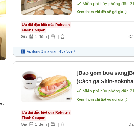
Tok [Không bao gồm 
Miễn phí hủy phòng đến
2
Xem thêm chi tiết về gói giá
Ưu đãi đặc biệt của Rakuten
Flash Coupon
Giá:
1
đêm
|
|
Đã
Áp dụng 2 mã
giảm
457.369 ₫
[Bao gồm bữa sáng]Bữ
(Cách ga Shin-Yokoha
[Bữa sáng]
Miễn phí hủy phòng đến
2
Xem thêm chi tiết về gói giá
et
Ưu đãi đặc biệt của Rakuten
Flash Coupon
Giá:
1
đêm
|
|
Đã