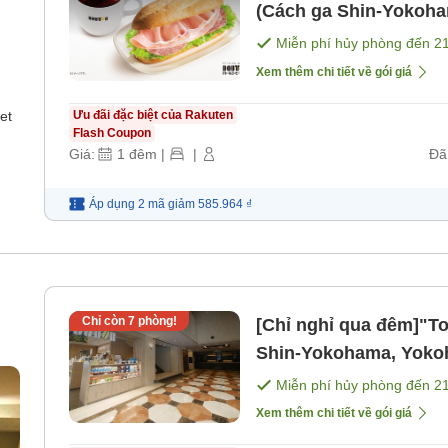
(Cách ga Shin-Yokoha
[Bữa sáng]
Miễn phí hủy phòng đến
2
Xem thêm chi tiết về gói giá
et
Ưu đãi đặc biệt của Rakuten
Flash Coupon
Giá:
1
đêm
|
|
Đã
Áp dụng 2 mã
giảm
585.964 ₫
Chỉ còn
7
phòng!
[Chỉ nghỉ qua đêm]"T
Shin-Yokohama, Yokoh
Tok [Không bao gồm 
Miễn phí hủy phòng đến
2
Xem thêm chi tiết về gói giá