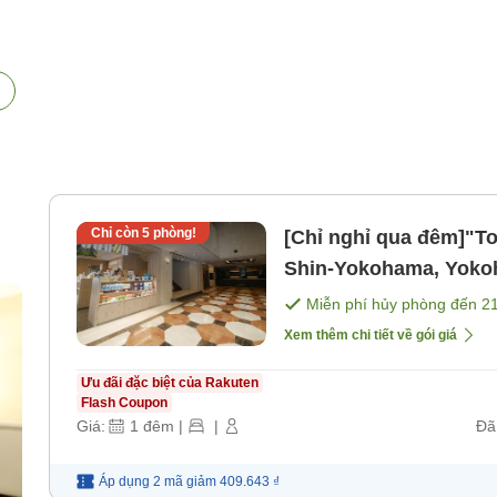
Chỉ còn
5
phòng!
[Chỉ nghỉ qua đêm]"T
Shin-Yokohama, Yokoh
Tok [Không bao gồm 
Miễn phí hủy phòng đến
2
Xem thêm chi tiết về gói giá
Ưu đãi đặc biệt của Rakuten
Flash Coupon
Giá:
1
đêm
|
|
Đã
Áp dụng 2 mã
giảm
409.643 ₫