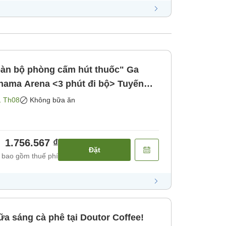
oàn bộ phòng cấm hút thuốc" Ga
ama Arena <3 phút đi bộ> Tuyến
bữa ăn]
1 Th08
Không bữa ăn
1.756.567 ₫
Đặt
 bao gồm thuế phí
a sáng cà phê tại Doutor Coffee!