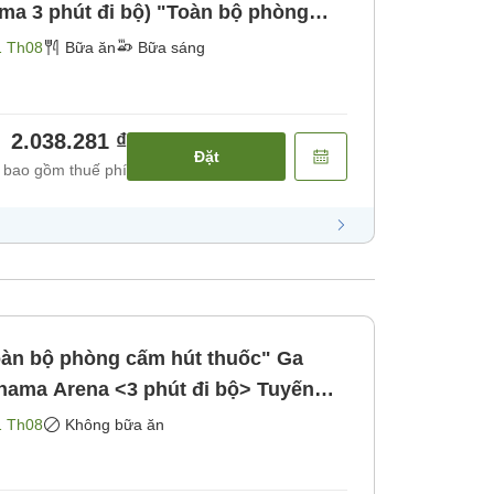
ma 3 phút đi bộ) "Toàn bộ phòng
1 Th08
Bữa ăn
Bữa sáng
2.038.281 ₫
Đặt
 bao gồm thuế phí
oàn bộ phòng cấm hút thuốc" Ga
ama Arena <3 phút đi bộ> Tuyến
bữa ăn]
1 Th08
Không bữa ăn