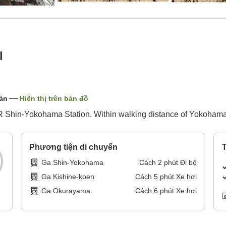
l
ản
Hiển thị trên bản đồ
 JR Shin-Yokohama Station. Within walking distance of Yokoha
Phương tiện di chuyển
T
Ga Shin-Yokohama
Cách
2
phút
Đi bộ
Ga Kishine-koen
Cách
5
phút
Xe hơi
Ga Okurayama
Cách
6
phút
Xe hơi