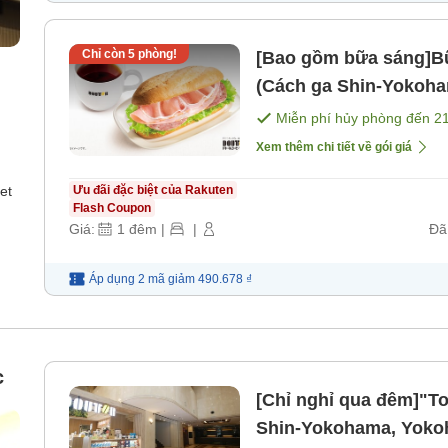
Chỉ còn
5
phòng!
[Bao gồm bữa sáng]Bữ
(Cách ga Shin-Yokoha
[Bữa sáng]
Miễn phí hủy phòng đến
2
Xem thêm chi tiết về gói giá
et
Ưu đãi đặc biệt của Rakuten
Flash Coupon
Giá:
1
đêm
|
|
Đã
Áp dụng 2 mã
giảm
490.678 ₫
c
[Chỉ nghỉ qua đêm]"T
Shin-Yokohama, Yokoh