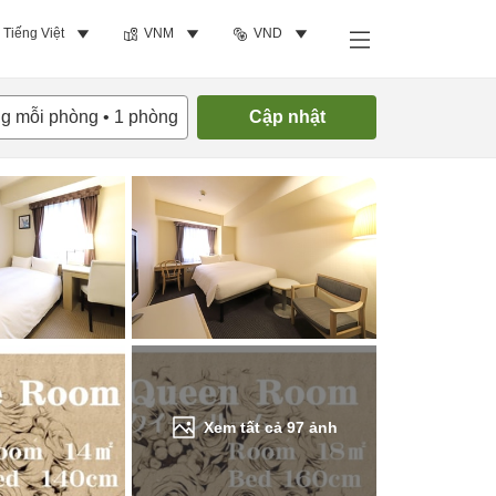
Tiếng Việt
VNM
VND
Tìm phòng trống
ng mỗi phòng
•
1
phòng
Cập nhật
Xem tất cả
97
ảnh