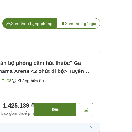
Xem theo hạng phòng
Xem theo gói giá
oàn bộ phòng cấm hút thuốc" Ga
ama Arena <3 phút đi bộ> Tuyến
bữa ăn]
1 Th08
Không bữa ăn
1.425.139 ₫
Đặt
 bao gồm thuế phí