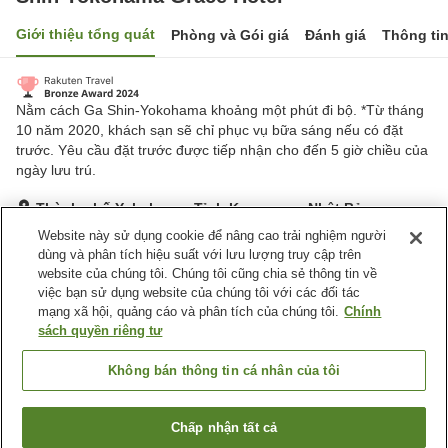
Giới thiệu tổng quát
Phòng và Gói giá
Đánh giá
Thông ti
Nằm cách Ga Shin-Yokohama khoảng một phút đi bộ. *Từ tháng
10 năm 2020, khách sạn sẽ chỉ phục vụ bữa sáng nếu có đặt
trước. Yêu cầu đặt trước được tiếp nhận cho đến 5 giờ chiều của
ngày lưu trú.
Thành phố Yokohama, Tỉnh Kanagawa, Nhật Bản
Hiển thị trên bản đồ
Website này sử dụng cookie để nâng cao trải nghiệm người
dùng và phân tích hiệu suất với lưu lượng truy cập trên
Tuyệt vời
Đánh giá:
764
lượt
4.3
website của chúng tôi. Chúng tôi cũng chia sẻ thông tin về
việc bạn sử dụng website của chúng tôi với các đối tác
mạng xã hội, quảng cáo và phân tích của chúng tôi.
Chính
Tiện nghi chỗ nghỉ
sách quyền riêng tư
Bãi đỗ xe
Spa / Salon
Nhà hàng
Lounge
Không bán thông tin cá nhân của tôi
Trang chủ
Nhật Bản
Tỉnh Kanagawa
Thành phố Yokohama
Chấp nhận tất cả
Tìm phòng trống
Shin Yokohama Grace Hotel