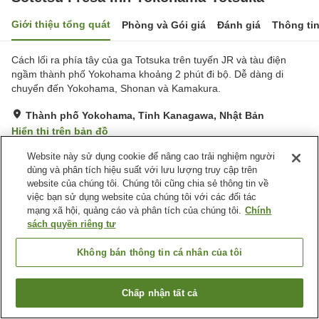
Giới thiệu tổng quát
Phòng và Gói giá
Đánh giá
Thông ti
Cách lối ra phía tây của ga Totsuka trên tuyến JR và tàu điện
ngầm thành phố Yokohama khoảng 2 phút đi bộ. Dễ dàng di
chuyển đến Yokohama, Shonan và Kamakura.
Thành phố Yokohama, Tỉnh Kanagawa, Nhật Bản
Hiển thị trên bản đồ
Tuyệt vời
Đánh giá:
392
lượt
4.3
Website này sử dụng cookie để nâng cao trải nghiệm người
dùng và phân tích hiệu suất với lưu lượng truy cập trên
website của chúng tôi. Chúng tôi cũng chia sẻ thông tin về
Tiện nghi chỗ nghỉ
việc bạn sử dụng website của chúng tôi với các đối tác
mạng xã hội, quảng cáo và phân tích của chúng tôi.
Chính
Spa / Salon
Lounge
sách quyền riêng tư
Máy bán hàng tự động
Giặt ủi có phí
Không bán thông tin cá nhân của tôi
Trang chủ
Nhật Bản
Tỉnh Kanagawa
Thành phố Yokohama
Sotetsu Fresa Inn Yokohama-Totsuka
Chấp nhận tất cả
Tìm phòng trống