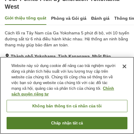
West
Giới thiệu tổng quát
Phòng và Gói giá
Đánh giá
Thông ti
Cách lối ra Tây Nam của Ga Yokohama 5 phút đi bộ, với 10 tuyến
đường sắt từ 6 nhà điều hành khác nhau. Hệ thống an ninh bằng
thang máy giúp bảo đảm an toàn.
Thành phố Yokohama, Tỉnh Kanagawa, Nhật Bản
Hiển thị trên bản đồ
Website này sử dụng cookie để nâng cao trải nghiệm người
dùng và phân tích hiệu suất với lưu lượng truy cập trên
Rất tốt
Đánh giá:
78
lượt
4.1
website của chúng tôi. Chúng tôi cũng chia sẻ thông tin về
việc bạn sử dụng website của chúng tôi với các đối tác
mạng xã hội, quảng cáo và phân tích của chúng tôi.
Chính
Tiện nghi chỗ nghỉ
sách quyền riêng tư
Wi-Fi
Nhà hàng
Khu hút thuốc riêng
Máy bán hàng tự động
Không bán thông tin cá nhân của tôi
Trang chủ
Nhật Bản
Tỉnh Kanagawa
Thành phố Yokohama
Chấp nhận tất cả
Tìm phòng trống
Four Points Flex by Sheraton Yokohama West