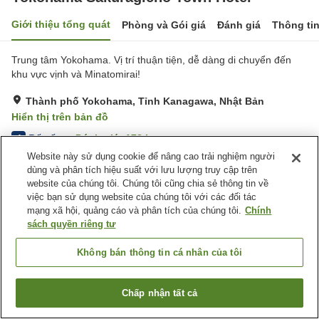
Giới thiệu tổng quát
Phòng và Gói giá
Đánh giá
Thông ti
Trung tâm Yokohama. Vị trí thuận tiện, dễ dàng di chuyển đến
khu vực vịnh và Minatomirai!
Thành phố Yokohama, Tỉnh Kanagawa, Nhật Bản
Hiển thị trên bản đồ
Rất tốt
Đánh giá:
173
lượt
4
Website này sử dụng cookie để nâng cao trải nghiệm người
dùng và phân tích hiệu suất với lưu lượng truy cập trên
Tiện nghi chỗ nghỉ
website của chúng tôi. Chúng tôi cũng chia sẻ thông tin về
việc bạn sử dụng website của chúng tôi với các đối tác
Dịch Vụ Gọi Đánh Thức
Máy bán hàng tự động
mạng xã hội, quảng cáo và phân tích của chúng tôi.
Chính
Giặt ủi có phí
sách quyền riêng tư
Trang chủ
Nhật Bản
Tỉnh Kanagawa
Thành phố Yokohama
Không bán thông tin cá nhân của tôi
Yokohama Sakuragicho Town Hotel
Chấp nhận tất cả
Tìm phòng trống