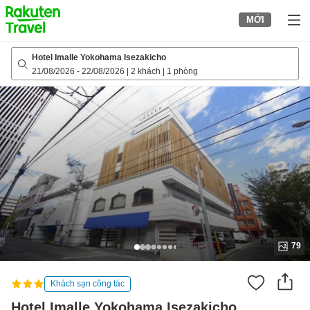
to
MỚI
top
page
Hotel Imalle Yokohama Isezakicho
21/08/2026
-
22/08/2026
|
2 khách
|
1 phòng
79
Khách sạn công tác
Hotel Imalle Yokohama Isezakicho