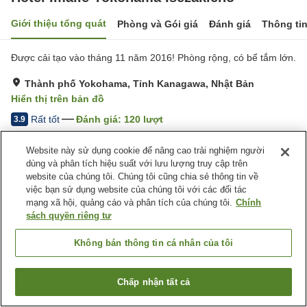
Giới thiệu tổng quát
Phòng và Gói giá
Đánh giá
Thông ti
Được cải tạo vào tháng 11 năm 2016! Phòng rộng, có bể tắm lớn.
Thành phố Yokohama, Tỉnh Kanagawa, Nhật Bản
Hiển thị trên bản đồ
Rất tốt
Đánh giá:
120
lượt
3.9
Website này sử dụng cookie để nâng cao trải nghiệm người
Tiện nghi chỗ nghỉ
dùng và phân tích hiệu suất với lưu lượng truy cập trên
website của chúng tôi. Chúng tôi cũng chia sẻ thông tin về
Bãi đỗ xe
Nhà hàng
việc bạn sử dụng website của chúng tôi với các đối tác
Máy bán hàng tự động
Giặt ủi có phí
mạng xã hội, quảng cáo và phân tích của chúng tôi.
Chính
sách quyền riêng tư
Trang chủ
Nhật Bản
Tỉnh Kanagawa
Thành phố Yokohama
Hotel Imalle Yokohama Isezakicho
Không bán thông tin cá nhân của tôi
Chấp nhận tất cả
Tìm phòng trống