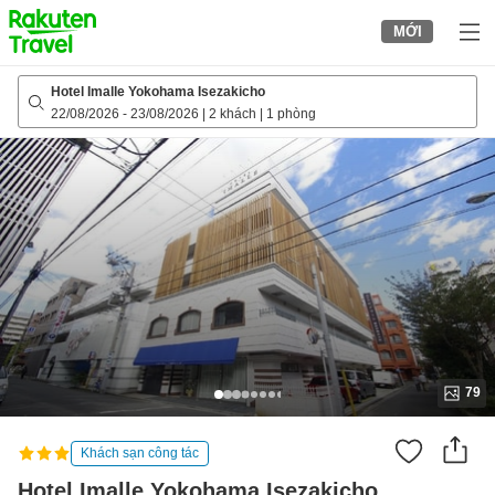
to
MỚI
top
page
Hotel Imalle Yokohama Isezakicho
22/08/2026
-
23/08/2026
|
2 khách
|
1 phòng
79
Khách sạn công tác
Hotel Imalle Yokohama Isezakicho