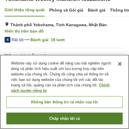
Giới thiệu tổng quát
Phòng và Gói giá
Đánh giá
Thông ti
Thành phố Yokohama, Tỉnh Kanagawa, Nhật Bản
Hiển thị trên bản đồ
Rất tốt
Đánh giá:
19
lượt
4
Tiện nghi chỗ nghỉ
Website này sử dụng cookie để nâng cao trải nghiệm người
Bãi đỗ xe
Nhà bếp (dùng chung)
dùng và phân tích hiệu suất với lưu lượng truy cập trên
Giặt ủi có phí
website của chúng tôi. Chúng tôi cũng chia sẻ thông tin về
việc bạn sử dụng website của chúng tôi với các đối tác
mạng xã hội, quảng cáo và phân tích của chúng tôi.
Chính
Trang chủ
Nhật Bản
Tỉnh Kanagawa
Thành phố Yokohama
sách quyền riêng tư
Yokohama Weekly Mansion Isezakicho
Không bán thông tin cá nhân của tôi
Chấp nhận tất cả
Tìm phòng trống