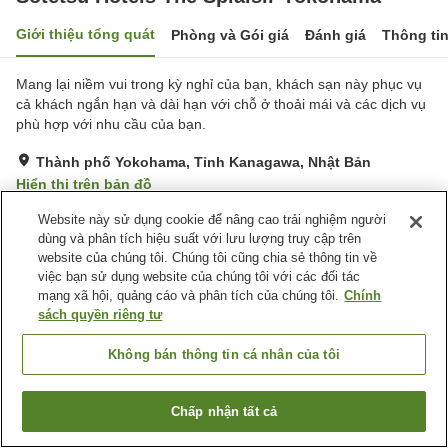
Giới thiệu tổng quát
Phòng và Gói giá
Đánh giá
Thông ti
Mang lại niềm vui trong kỳ nghỉ của bạn, khách sạn này phục vụ
cả khách ngắn hạn và dài hạn với chỗ ở thoải mái và các dịch vụ
phù hợp với nhu cầu của bạn.
Thành phố Yokohama, Tỉnh Kanagawa, Nhật Bản
Hiển thị trên bản đồ
Tuyệt vời
Đánh giá:
185
lượt
4.6
Website này sử dụng cookie để nâng cao trải nghiệm người
dùng và phân tích hiệu suất với lưu lượng truy cập trên
website của chúng tôi. Chúng tôi cũng chia sẻ thông tin về
Tiện nghi chỗ nghỉ
việc bạn sử dụng website của chúng tôi với các đối tác
mạng xã hội, quảng cáo và phân tích của chúng tôi.
Chính
Nhà hàng
Máy bán hàng tự động
sách quyền riêng tư
Giặt ủi có phí
Không bán thông tin cá nhân của tôi
Trang chủ
Nhật Bản
Tỉnh Kanagawa
Thành phố Yokohama
Sotetsu Hotels The Splaisir Yokohama
Chấp nhận tất cả
Tìm phòng trống