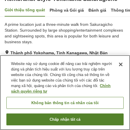
Giới thiệu tổng quát
Phòng và Gói giá
Đánh giá
Thông ti
A prime location just a three-minute walk from Sakuragicho
Station. Surrounded by large shopping/entertainment complexes
and sightseeing spots, this area is popular for both leisure and
business stays.
Thành phố Yokohama, Tỉnh Kanagawa, Nhật Bản
Hiển thị trên bản đồ
Website này sử dụng cookie để nâng cao trải nghiệm người
Tuyệt vời
Đánh giá:
499
lượt
4.3
dùng và phân tích hiệu suất với lưu lượng truy cập trên
website của chúng tôi. Chúng tôi cũng chia sẻ thông tin về
việc bạn sử dụng website của chúng tôi với các đối tác
Trang chủ
Nhật Bản
Tỉnh Kanagawa
Thành phố Yokohama
mạng xã hội, quảng cáo và phân tích của chúng tôi.
Chính
Rembrandt Style Yokohama Sakuragicho
sách quyền riêng tư
Không bán thông tin cá nhân của tôi
Chấp nhận tất cả
Tìm phòng trống