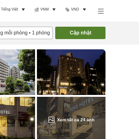
Tiếng Việt
VNM
VND
Tìm phòng trống
ng mỗi phòng
•
1
phòng
Cập nhật
Xem tất cả
24
ảnh