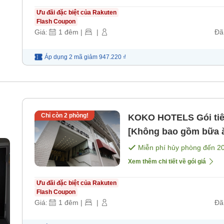
Ưu đãi đặc biệt của Rakuten
Flash Coupon
Giá:
1
đêm
|
|
Đã
Áp dụng 2 mã
giảm
947.220 ₫
Chỉ còn
2
phòng!
KOKO HOTELS Gói tiê
[Không bao gồm bữa 
Miễn phí hủy phòng đến
2
Xem thêm chi tiết về gói giá
Ưu đãi đặc biệt của Rakuten
Flash Coupon
Giá:
1
đêm
|
|
Đã