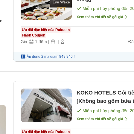
Miễn phí hủy phòng đến
2
Xem thêm chi tiết về gói giá
et
Ưu đãi đặc biệt của Rakuten
Flash Coupon
Giá:
1
đêm
|
|
Đã
Áp dụng 2 mã
giảm
849.946 ₫
KOKO HOTELS Gói tiê
[Không bao gồm bữa 
Miễn phí hủy phòng đến
2
Xem thêm chi tiết về gói giá
Ưu đãi đặc biệt của Rakuten