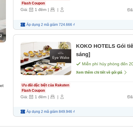
Flash Coupon
Giá:
1
đêm
|
|
Đã
Áp dụng 2 mã
giảm
724.666 ₫
2
KOKO HOTELS Gói tiê
sáng]
Miễn phí hủy phòng đến
2
Xem thêm chi tiết về gói giá
et
Ưu đãi đặc biệt của Rakuten
Flash Coupon
Giá:
1
đêm
|
|
Đã
Áp dụng 2 mã
giảm
849.946 ₫