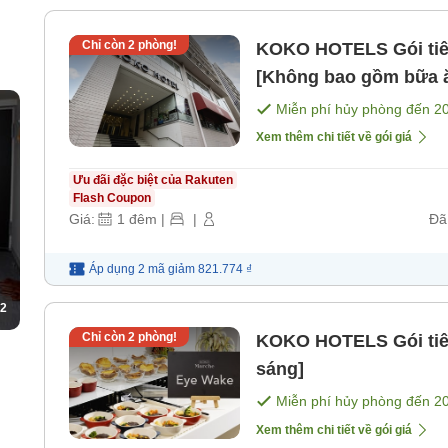
Chỉ còn
2
phòng!
KOKO HOTELS Gói tiê
[Không bao gồm bữa 
Miễn phí hủy phòng đến
2
Xem thêm chi tiết về gói giá
Ưu đãi đặc biệt của Rakuten
Flash Coupon
Giá:
1
đêm
|
|
Đã
Áp dụng 2 mã
giảm
821.774 ₫
2
Chỉ còn
2
phòng!
KOKO HOTELS Gói tiê
sáng]
Miễn phí hủy phòng đến
2
Xem thêm chi tiết về gói giá