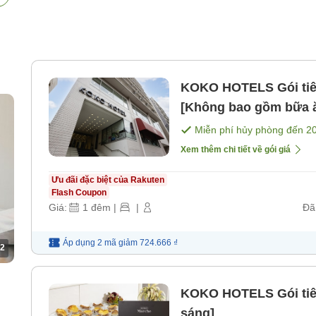
KOKO HOTELS Gói tiê
[Không bao gồm bữa 
Miễn phí hủy phòng đến
2
Xem thêm chi tiết về gói giá
Ưu đãi đặc biệt của Rakuten
Flash Coupon
Giá:
1
đêm
|
|
Đã
Áp dụng 2 mã
giảm
724.666 ₫
2
KOKO HOTELS Gói tiê
sáng]