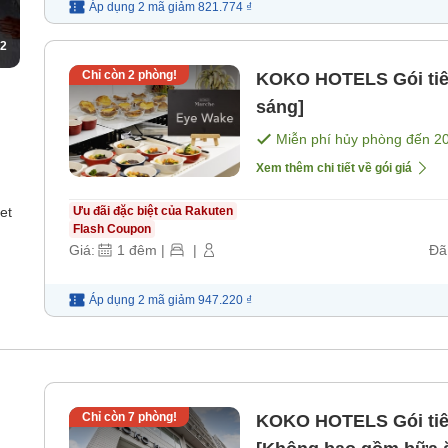
Áp dụng 2 mã
giảm
821.774 ₫
2
Chỉ còn
2
phòng!
KOKO HOTELS Gói tiê
sáng]
Miễn phí hủy phòng đến
2
Xem thêm chi tiết về gói giá
et
Ưu đãi đặc biệt của Rakuten
Flash Coupon
Giá:
1
đêm
|
|
Đã
Áp dụng 2 mã
giảm
947.220 ₫
Chỉ còn
7
phòng!
KOKO HOTELS Gói tiê