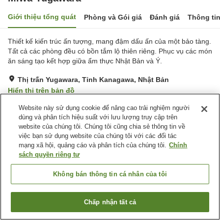
Giới thiệu tổng quát
Phòng và Gói giá
Đánh giá
Thông ti
Thiết kế kiến trúc ấn tượng, mang đậm dấu ấn của một bảo tàng.
Tất cả các phòng đều có bồn tắm lộ thiên riêng. Phục vụ các món
ăn sáng tạo kết hợp giữa ẩm thực Nhật Bản và Ý.
Thị trấn Yugawara, Tỉnh Kanagawa, Nhật Bản
Hiển thị trên bản đồ
Xuất sắc
Đánh giá:
80
lượt
4.7
Website này sử dụng cookie để nâng cao trải nghiệm người
dùng và phân tích hiệu suất với lưu lượng truy cập trên
website của chúng tôi. Chúng tôi cũng chia sẻ thông tin về
Tiện nghi chỗ nghỉ
việc bạn sử dụng website của chúng tôi với các đối tác
mạng xã hội, quảng cáo và phân tích của chúng tôi.
Chính
Wi-Fi
Nhà hàng
sách quyền riêng tư
Bar
Bãi đỗ xe miễn phí
Không bán thông tin cá nhân của tôi
Trang chủ
Nhật Bản
Tỉnh Kanagawa
Thị trấn Yugawara
Miwa Yugawara
Chấp nhận tất cả
Tìm phòng trống