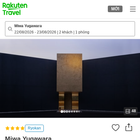
to
MỚI
top
page
Miwa Yugawara
22/08/2026
-
23/08/2026
|
2 khách
|
1 phòng
48
Ryokan
Miwa Yugawara