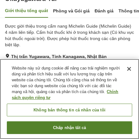
Giới thiệu tổng quát
Phòng và Gói giá
Đánh giá
Thông ti
Được giới thiệu trong cẩm nang Michelin Guide (Michelin Guide)
4 năm liên tiếp. Cấm hút thuốc khi ở trong khách sạn (Có khu vực
hút thuốc ngoài trời). Được phép hút thuốc trong các căn phòng
biệt lập.
Thị trấn Yugawara, Tỉnh Kanagawa, Nhật Bản
Hiển thị trên bản đồ
Website này sử dụng cookie để nâng cao trải nghiệm người
Tuyệt vời
Đánh giá:
5
lượt
4.6
dùng và phân tích hiệu suất với lưu lượng truy cập trên
website của chúng tôi. Chúng tôi cũng chia sẻ thông tin về
việc bạn sử dụng website của chúng tôi với các đối tác
Tiện nghi chỗ nghỉ
mạng xã hội, quảng cáo và phân tích của chúng tôi.
Chính
sách quyền riêng tư
Bãi đỗ xe
Xông hơi
Spa / Salon
Nhà hàng
Không bán thông tin cá nhân của tôi
Trang chủ
Nhật Bản
Tỉnh Kanagawa
Thị trấn Yugawara
Chấp nhận tất cả
Okuyugawara Yui
Tìm phòng trống