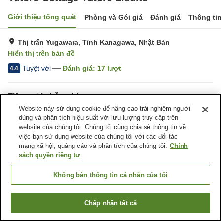
Giới thiệu tổng quát
Phòng và Gói giá
Đánh giá
Thông ti
Thị trấn Yugawara, Tỉnh Kanagawa, Nhật Bản
Hiển thị trên bản đồ
Tuyệt vời
Đánh giá:
17
lượt
4.4
Tiện nghi chỗ nghỉ
Website này sử dụng cookie để nâng cao trải nghiệm người
Nhà Tắm Công Cộng (Có
dùng và phân tích hiệu suất với lưu lượng truy cập trên
nước nóng)
website của chúng tôi. Chúng tôi cũng chia sẻ thông tin về
việc bạn sử dụng website của chúng tôi với các đối tác
mạng xã hội, quảng cáo và phân tích của chúng tôi.
Chính
Trang chủ
Nhật Bản
Tỉnh Kanagawa
Thị trấn Yugawara
sách quyền riêng tư
Yutoro Cottage Yutoro Lisuite
Không bán thông tin cá nhân của tôi
Chấp nhận tất cả
Tìm phòng trống