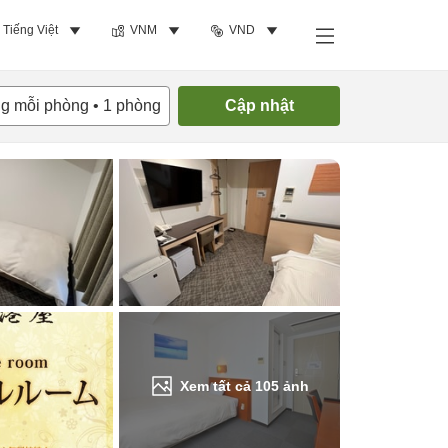
Tiếng Việt
VNM
VND
Tìm phòng trống
ng mỗi phòng
•
1
phòng
Cập nhật
Xem tất cả
105
ảnh