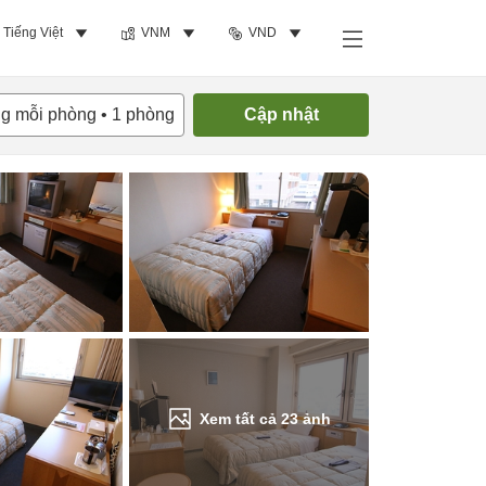
Tiếng Việt
VNM
VND
Tìm phòng trống
ng mỗi phòng
•
1
phòng
Cập nhật
Xem tất cả
23
ảnh