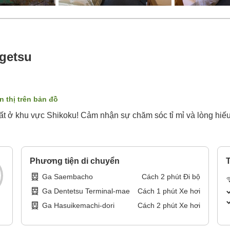
igetsu
n thị trên bản đồ
ất ở khu vực Shikoku! Cảm nhận sự chăm sóc tỉ mỉ và lòng hiế
Phương tiện di chuyển
T
Ga Saembacho
Cách
2
phút
Đi bộ
Ga Dentetsu Terminal-mae
Cách
1
phút
Xe hơi
Ga Hasuikemachi-dori
Cách
2
phút
Xe hơi