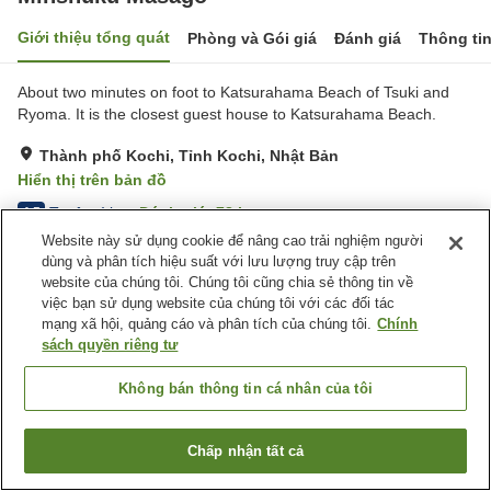
Giới thiệu tổng quát
Phòng và Gói giá
Đánh giá
Thông ti
About two minutes on foot to Katsurahama Beach of Tsuki and
Ryoma. It is the closest guest house to Katsurahama Beach.
Thành phố Kochi, Tỉnh Kochi, Nhật Bản
Hiển thị trên bản đồ
Tuyệt vời
Đánh giá:
78
lượt
4.5
Website này sử dụng cookie để nâng cao trải nghiệm người
dùng và phân tích hiệu suất với lưu lượng truy cập trên
Tiện nghi chỗ nghỉ
website của chúng tôi. Chúng tôi cũng chia sẻ thông tin về
việc bạn sử dụng website của chúng tôi với các đối tác
Bãi đỗ xe
Spa / Salon
mạng xã hội, quảng cáo và phân tích của chúng tôi.
Chính
sách quyền riêng tư
Trang chủ
Nhật Bản
Tỉnh Kochi
Thành phố Kochi
Minshuku Masago
Không bán thông tin cá nhân của tôi
Chấp nhận tất cả
Tìm phòng trống