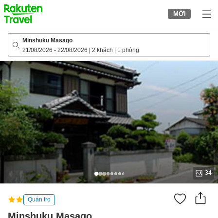
to
MỚI
top
page
Minshuku Masago
21/08/2026
-
22/08/2026
|
2 khách
|
1 phòng
34
Quán trọ
Minshuku Masago