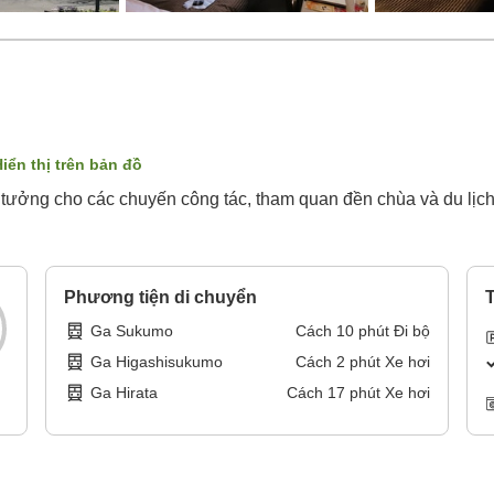
iển thị trên bản đồ
Lý tưởng cho các chuyến công tác, tham quan đền chùa và du lị
Phương tiện di chuyển
T
Ga Sukumo
Cách
10
phút
Đi bộ
Ga Higashisukumo
Cách
2
phút
Xe hơi
Ga Hirata
Cách
17
phút
Xe hơi