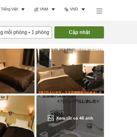
Tiếng Việt
VNM
VND
Tìm phòng trống
ng mỗi phòng
•
1
phòng
Cập nhật
Xem tất cả
46
ảnh