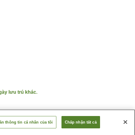
gày lưu trú khác.
n thông tin cá nhân của tôi
Chấp nhận tất cả