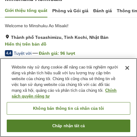
Giới thiệu tổng quát
Phòng và Gói giá
Đánh giá
Thông ti
Welcome to Minshuku Ao Misaki!
Thành phố Tosashimizu, Tỉnh Kochi, Nhật Bản
Hiển thị trên bản đồ
Tuyệt vời
Đánh giá:
96
lượt
4.4
Website này sử dụng cookie để nâng cao trải nghiệm người
Tiện nghi chỗ nghỉ
dùng và phân tích hiệu suất với lưu lượng truy cập trên
website của chúng tôi. Chúng tôi cũng chia sẻ thông tin về
Bãi đỗ xe
Máy bán hàng tự động
việc bạn sử dụng website của chúng tôi với các đối tác
Giặt ủi có phí
Nhà Tắm Công Cộng
mạng xã hội, quảng cáo và phân tích của chúng tôi.
Chính
sách quyền riêng tư
Trang chủ
Nhật Bản
Tỉnh Kochi
Thành phố Tosashimizu
Minshuku Aomisaki
Không bán thông tin cá nhân của tôi
Chấp nhận tất cả
Tìm phòng trống