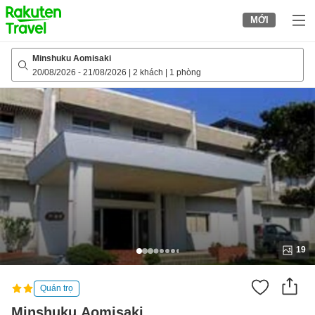
to
MỚI
top
page
Minshuku Aomisaki
20/08/2026
-
21/08/2026
|
2 khách
|
1 phòng
19
Quán trọ
Minshuku Aomisaki