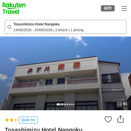
to
MỚI
top
page
Tosashimizu Hotel Nangoku
24/08/2026
-
25/08/2026
|
2 khách
|
1 phòng
61
Quán trọ
Tosashimizu Hotel Nangoku