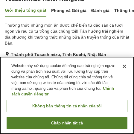
Giới thiệu tổng quát
Phòng và Gói giá
Đánh giá
Thông ti
Thưởng thức những món ăn được chế biến từ đặc sản cá tươi
ngon và rau củ tự trồng của chúng tôi!! Tận hưởng trải nghiệm
địa phương khi thưởng thức những bữa ăn truyền thống của Nhật
Bản.
Thành phố Tosashimizu, Tỉnh Kochi, Nhật Bản
Hiển thị trên bản đồ
Website này sử dụng cookie để nâng cao trải nghiệm người
Tuyệt vời
Đánh giá:
63
lượt
4.3
dùng và phân tích hiệu suất với lưu lượng truy cập trên
website của chúng tôi. Chúng tôi cũng chia sẻ thông tin về
việc bạn sử dụng website của chúng tôi với các đối tác
Tiện nghi chỗ nghỉ
mạng xã hội, quảng cáo và phân tích của chúng tôi.
Chính
sách quyền riêng tư
Giao Hàng Tận Nhà
Dịch Vụ Gọi Đánh Thức
Quầy izakaya
Thân thiện với thú cưng
Không bán thông tin cá nhân của tôi
Trang chủ
Nhật Bản
Tỉnh Kochi
Thành phố Tosashimizu
Chấp nhận tất cả
Tosashimizu Hotel Nangoku
Tìm phòng trống