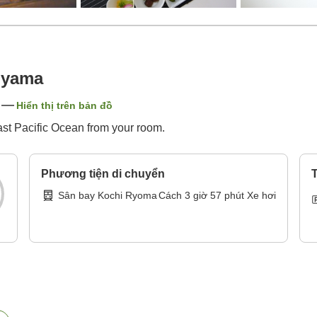
uyama
Hiển thị trên bản đồ
ast Pacific Ocean from your room.
Phương tiện di chuyển
T
Sân bay Kochi Ryoma
Cách
3
giờ
57
phút
Xe hơi