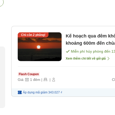
Chỉ còn
2
phòng!
Kế hoạch qua đêm không có bữa ăn [ngôi chùa thứ 38 /
khoảng 600m đến chùa
[Không bao gồm bữa 
Miễn phí hủy phòng đến
1
Xem thêm chi tiết về gói giá
Flash Coupon
Giá:
1
đêm
|
|
C
Áp dụng mã
giảm
343.027 ₫