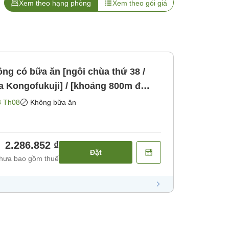
Xem theo hạng phòng
Xem theo gói giá
 Kongofukuji] / [khoảng 800m đ
ăn]
3 Th08
Không bữa ăn
2.286.852 ₫
Đặt
hưa bao gồm thuế