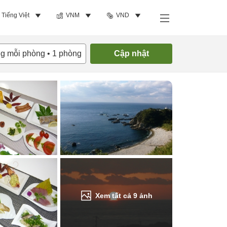
Tiếng Việt
VNM
VND
Tìm phòng trống
ng mỗi phòng
•
1
phòng
Cập nhật
Xem tất cả
9
ảnh