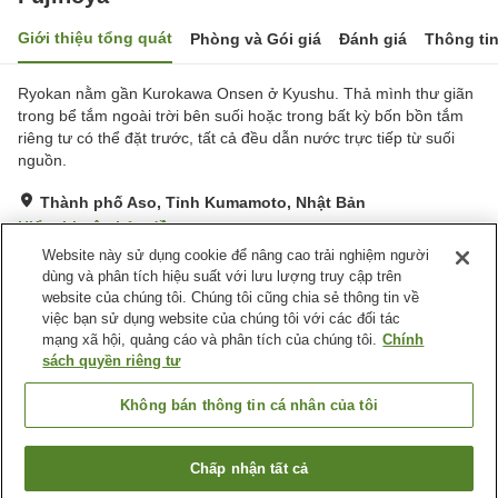
Giới thiệu tổng quát
Phòng và Gói giá
Đánh giá
Thông ti
Ryokan nằm gần Kurokawa Onsen ở Kyushu. Thả mình thư giãn
trong bể tắm ngoài trời bên suối hoặc trong bất kỳ bốn bồn tắm
riêng tư có thể đặt trước, tất cả đều dẫn nước trực tiếp từ suối
nguồn.
Thành phố Aso, Tỉnh Kumamoto, Nhật Bản
Hiển thị trên bản đồ
Website này sử dụng cookie để nâng cao trải nghiệm người
Xuất sắc
Đánh giá:
17
lượt
4.7
dùng và phân tích hiệu suất với lưu lượng truy cập trên
website của chúng tôi. Chúng tôi cũng chia sẻ thông tin về
việc bạn sử dụng website của chúng tôi với các đối tác
Tiện nghi chỗ nghỉ
mạng xã hội, quảng cáo và phân tích của chúng tôi.
Chính
Bãi đỗ xe
Phòng ăn riêng
sách quyền riêng tư
Nhà Tắm Lộ Thiên (Có
Nhà hàng Nhật
Nước Nóng)
Không bán thông tin cá nhân của tôi
Trang chủ
Nhật Bản
Tỉnh Kumamoto
Thành phố Aso
Chấp nhận tất cả
Tìm phòng trống
Fujinoya