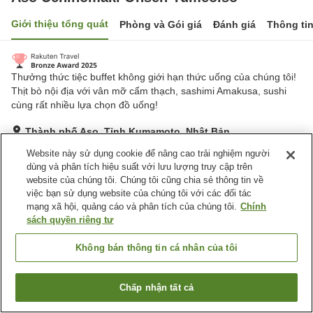
Giới thiệu tổng quát
Phòng và Gói giá
Đánh giá
Thông ti
Thưởng thức tiệc buffet không giới hạn thức uống của chúng tôi!
Thịt bò nội địa với vân mỡ cẩm thạch, sashimi Amakusa, sushi
cùng rất nhiều lựa chọn đồ uống!
Thành phố Aso, Tỉnh Kumamoto, Nhật Bản
Hiển thị trên bản đồ
Website này sử dụng cookie để nâng cao trải nghiệm người
dùng và phân tích hiệu suất với lưu lượng truy cập trên
Rất tốt
Đánh giá:
594
lượt
4.2
website của chúng tôi. Chúng tôi cũng chia sẻ thông tin về
việc bạn sử dụng website của chúng tôi với các đối tác
mạng xã hội, quảng cáo và phân tích của chúng tôi.
Chính
Tiện nghi chỗ nghỉ
sách quyền riêng tư
Bãi đỗ xe
Bar
Máy bán hàng tự động
Cửa hàng
Không bán thông tin cá nhân của tôi
Trang chủ
Nhật Bản
Tỉnh Kumamoto
Thành phố Aso
Chấp nhận tất cả
Tìm phòng trống
Aso Uchinomaki Onsen Yumeoiso