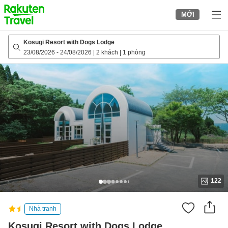
to
MỚI
top
page
Kosugi Resort with Dogs Lodge
23/08/2026
-
24/08/2026
|
2 khách
|
1 phòng
122
Nhà tranh
Kosugi Resort with Dogs Lodge