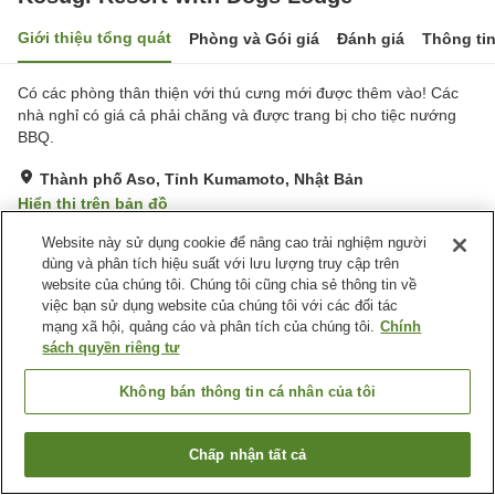
Giới thiệu tổng quát
Phòng và Gói giá
Đánh giá
Thông ti
Có các phòng thân thiện với thú cưng mới được thêm vào! Các
nhà nghỉ có giá cả phải chăng và được trang bị cho tiệc nướng
BBQ.
Thành phố Aso, Tỉnh Kumamoto, Nhật Bản
Hiển thị trên bản đồ
Rất tốt
Đánh giá:
45
lượt
4.1
Website này sử dụng cookie để nâng cao trải nghiệm người
dùng và phân tích hiệu suất với lưu lượng truy cập trên
website của chúng tôi. Chúng tôi cũng chia sẻ thông tin về
Tiện nghi chỗ nghỉ
việc bạn sử dụng website của chúng tôi với các đối tác
mạng xã hội, quảng cáo và phân tích của chúng tôi.
Chính
Bãi đỗ xe
Thân thiện với thú cưng
sách quyền riêng tư
Trang chủ
Nhật Bản
Tỉnh Kumamoto
Thành phố Aso
Không bán thông tin cá nhân của tôi
Kosugi Resort with Dogs Lodge
Chấp nhận tất cả
Tìm phòng trống