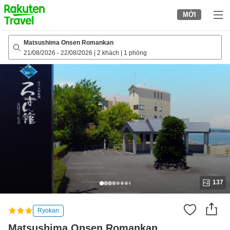
to
MỚI
top
page
Matsushima Onsen Romankan
21/08/2026
-
22/08/2026
|
2 khách
|
1 phòng
137
Ryokan
Matsushima Onsen Romankan