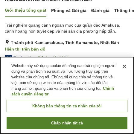
Giới thiệu tổng quát
Phòng và Gói giá
Đánh giá
Thông ti
Trải nghiệm quang cảnh ngoạn mục của quần đảo Amakusa,
cảnh hoàng hôn tuyệt đẹp và hải sản địa phương hấp dẫn.
Thành phố Kamiamakusa, Tỉnh Kumamoto, Nhật Bản
Hiển thị trên bản đồ
Tuyệt vời
Đánh giá:
106
lượt
4.4
Website này sử dụng cookie để nâng cao trải nghiệm người
dùng và phân tích hiệu suất với lưu lượng truy cập trên
Tiện nghi chỗ nghỉ
website của chúng tôi. Chúng tôi cũng chia sẻ thông tin về
việc bạn sử dụng website của chúng tôi với các đối tác
Bãi đỗ xe
Lounge
mạng xã hội, quảng cáo và phân tích của chúng tôi.
Chính
Cafe
Hoàn toàn không hút thuốc
sách quyền riêng tư
Trang chủ
Nhật Bản
Tỉnh Kumamoto
Thành phố Kamiamakusa
Không bán thông tin cá nhân của tôi
Matsushima Onsen Romankan
Chấp nhận tất cả
Tìm phòng trống