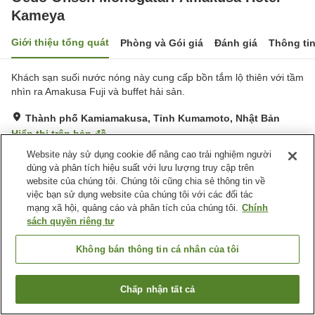
Kameya
Giới thiệu tổng quát
Phòng và Gói giá
Đánh giá
Thông ti
Khách sạn suối nước nóng này cung cấp bồn tắm lộ thiên với tầm
nhìn ra Amakusa Fuji và buffet hải sản.
Thành phố Kamiamakusa, Tỉnh Kumamoto, Nhật Bản
Hiển thị trên bản đồ
Website này sử dụng cookie để nâng cao trải nghiệm người
Rất tốt
Đánh giá:
685
lượt
4
dùng và phân tích hiệu suất với lưu lượng truy cập trên
website của chúng tôi. Chúng tôi cũng chia sẻ thông tin về
Tiện nghi chỗ nghỉ
việc bạn sử dụng website của chúng tôi với các đối tác
mạng xã hội, quảng cáo và phân tích của chúng tôi.
Chính
Bãi đỗ xe
Xông hơi
sách quyền riêng tư
Máy bán hàng tự động
Cửa hàng
Không bán thông tin cá nhân của tôi
Trang chủ
Nhật Bản
Tỉnh Kumamoto
Thành phố Kamiamakusa
Oedo Onsen Monogatari Amakusa Hotel Kameya
Chấp nhận tất cả
Tìm phòng trống