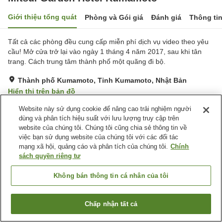
Giới thiệu tổng quát
Phòng và Gói giá
Đánh giá
Thông ti
Tất cả các phòng đều cung cấp miễn phí dịch vụ video theo yêu
cầu! Mở cửa trở lại vào ngày 1 tháng 4 năm 2017, sau khi tân
trang. Cách trung tâm thành phố một quãng đi bộ.
Thành phố Kumamoto, Tỉnh Kumamoto, Nhật Bản
Hiển thị trên bản đồ
Rất tốt
Đánh giá:
466
lượt
4.2
Website này sử dụng cookie để nâng cao trải nghiệm người
dùng và phân tích hiệu suất với lưu lượng truy cập trên
website của chúng tôi. Chúng tôi cũng chia sẻ thông tin về
Tiện nghi chỗ nghỉ
việc bạn sử dụng website của chúng tôi với các đối tác
mạng xã hội, quảng cáo và phân tích của chúng tôi.
Chính
Bãi đỗ xe
Nhà hàng
sách quyền riêng tư
Máy bán hàng tự động
Phòng họp
Không bán thông tin cá nhân của tôi
Trang chủ
Nhật Bản
Tỉnh Kumamoto
Thành phố Kumamoto
Mitsui Garden Hotel Kumamoto
Chấp nhận tất cả
Tìm phòng trống