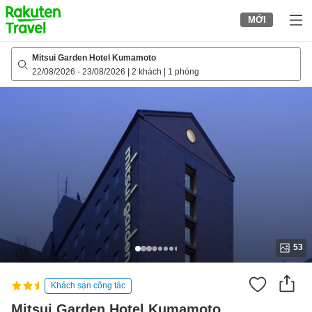
to
MỚI
top
page
Mitsui Garden Hotel Kumamoto
22/08/2026
-
23/08/2026
|
2 khách
|
1 phòng
53
Khách sạn công tác
Mitsui Garden Hotel Kumamoto