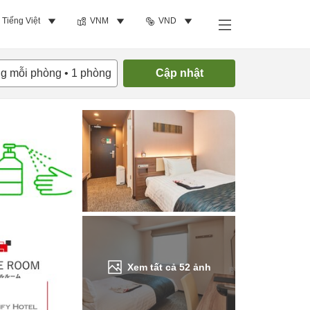
Tiếng Việt
VNM
VND
Tìm phòng trống
ng mỗi phòng
•
1
phòng
Cập nhật
Xem tất cả
52
ảnh