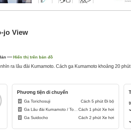
-jo View
Bản
Hiển thị trên bản đồ
 địa, nhìn ra lâu đài Kumamoto. Cách ga Kumamoto khoảng 20 phú
Phương tiện di chuyển
T
Ga Torichosuji
Cách
5
phút
Đi bộ
Ga Lâu đài Kumamoto / Toà
Cách
1
phút
Xe hơi
thị chính
Ga Suidocho
Cách
2
phút
Xe hơi