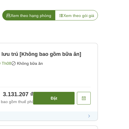
Xem theo hạng phòng
Xem theo gói giá
 lưu trú [Không bao gồm bữa ăn]
9 Th08
Không bữa ăn
3.131.207 ₫
Đặt
 bao gồm thuế phí