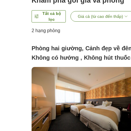
Khám phá gói giá và phòng
Tất cả bộ
Giá cả (từ cao đến thấp)
lọc
2
hạng phòng
Phòng hai giường, Cảnh đẹp về đê
Không có hướng , Không hút thuốc
(Tầm nhìn thành phố (số lượng
phòng có hạn))