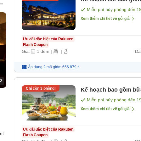
ìn
Miễn phí hủy phòng đến
1
Xem thêm chi tiết về gói giá
Ưu đãi đặc biệt của Rakuten
Flash Coupon
Giá:
1
đêm
|
|
Đã
Áp dụng 2 mã
giảm
666.879 ₫
2
Chỉ còn
3
phòng!
Kế hoạch bao gồm bữ
Miễn phí hủy phòng đến
1
Xem thêm chi tiết về gói giá
Ưu đãi đặc biệt của Rakuten
et
Flash Coupon