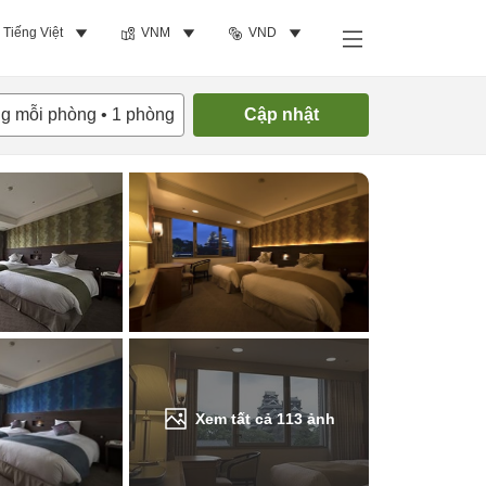
Tiếng Việt
VNM
VND
Tìm phòng trống
ng mỗi phòng
•
1
phòng
Cập nhật
Xem tất cả
113
ảnh