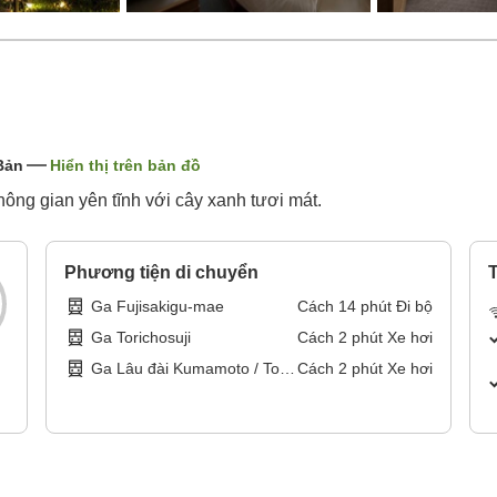
Bản
Hiển thị trên bản đồ
ng gian yên tĩnh với cây xanh tươi mát.
Phương tiện di chuyển
T
Ga Fujisakigu-mae
Cách
14
phút
Đi bộ
Ga Torichosuji
Cách
2
phút
Xe hơi
Ga Lâu đài Kumamoto / Toà
Cách
2
phút
Xe hơi
thị chính