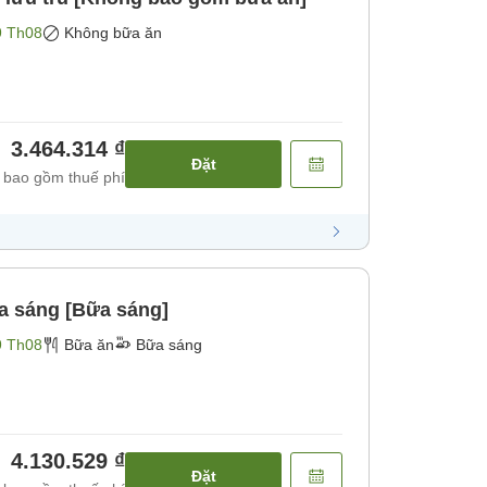
9 Th08
Không bữa ăn
3.464.314 ₫
Đặt
 bao gồm thuế phí
a sáng [Bữa sáng]
9 Th08
Bữa ăn
Bữa sáng
4.130.529 ₫
Đặt