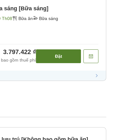
a sáng [Bữa sáng]
9 Th08
Bữa ăn
Bữa sáng
3.797.422 ₫
Đặt
 bao gồm thuế phí
 lưu trú [Không bao gồm bữa ăn]