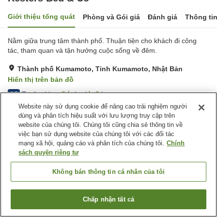
Giới thiệu tổng quát
Phòng và Gói giá
Đánh giá
Thông ti
Nằm giữa trung tâm thành phố. Thuận tiện cho khách đi công
tác, tham quan và tận hưởng cuộc sống về đêm.
Thành phố Kumamoto, Tỉnh Kumamoto, Nhật Bản
Hiển thị trên bản đồ
Tuyệt vời
Đánh giá:
5
lượt
4.3
Website này sử dụng cookie để nâng cao trải nghiệm người
dùng và phân tích hiệu suất với lưu lượng truy cập trên
Tiện nghi chỗ nghỉ
website của chúng tôi. Chúng tôi cũng chia sẻ thông tin về
việc bạn sử dụng website của chúng tôi với các đối tác
Bãi đỗ xe
Máy bán hàng tự động
mạng xã hội, quảng cáo và phân tích của chúng tôi.
Chính
Phòng đa năng
Giặt ủi có phí
sách quyền riêng tư
Trang chủ
Nhật Bản
Tỉnh Kumamoto
Thành phố Kumamoto
Không bán thông tin cá nhân của tôi
Resters Bed & Co
Chấp nhận tất cả
Tìm phòng trống