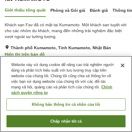
Giới thiệu tổng quát
Phòng và Gói giá
Đánh giá
Thông ti
Khách sạn Fav đã có mặt tại Kumamoto. Một khách sạn tuyệt vời
cho các nhóm du khách, mang đến những trải nghiệm đặc biệt
vượt ngoài sự tưởng tượng.
Thành phố Kumamoto, Tỉnh Kumamoto, Nhật Bản
Hiển thị trên bản đồ
Tuyệt vời
Đánh giá:
194
lượt
4.3
Website này sử dụng cookie để nâng cao trải nghiệm người
dùng và phân tích hiệu suất với lưu lượng truy cập trên
website của chúng tôi. Chúng tôi cũng chia sẻ thông tin về
Tiện nghi chỗ nghỉ
việc bạn sử dụng website của chúng tôi với các đối tác
mạng xã hội, quảng cáo và phân tích của chúng tôi.
Chính
Bãi đỗ xe
Máy bán hàng tự động
sách quyền riêng tư
Trang chủ
Nhật Bản
Tỉnh Kumamoto
Thành phố Kumamoto
Không bán thông tin cá nhân của tôi
fav KUMAMOTO
Chấp nhận tất cả
Tìm phòng trống