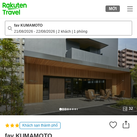
to
MỚI
top
page
fav KUMAMOTO
21/08/2026
-
22/08/2026
|
2 khách
|
1 phòng
32
Khách sạn thành phố
fav KUMAMOTO