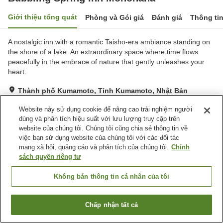
Giới thiệu tổng quát
Phòng và Gói giá
Đánh giá
Thông ti
A nostalgic inn with a romantic Taisho-era ambiance standing on
the shore of a lake. An extraordinary space where time flows
peacefully in the embrace of nature that gently unleashes your
heart.
Thành phố Kumamoto, Tỉnh Kumamoto, Nhật Bản
Hiển thị trên bản đồ
Website này sử dụng cookie để nâng cao trải nghiệm người
Xuất sắc
Đánh giá:
19
lượt
4.8
dùng và phân tích hiệu suất với lưu lượng truy cập trên
website của chúng tôi. Chúng tôi cũng chia sẻ thông tin về
việc bạn sử dụng website của chúng tôi với các đối tác
Tiện nghi chỗ nghỉ
mạng xã hội, quảng cáo và phân tích của chúng tôi.
Chính
sách quyền riêng tư
Bãi đỗ xe
Spa / Salon
Giao Hàng Tận Nhà
Phục Vụ Phòng
Không bán thông tin cá nhân của tôi
Trang chủ
Nhật Bản
Tỉnh Kumamoto
Thành phố Kumamoto
Chấp nhận tất cả
Bubbling Spring Inn Monohana
Tìm phòng trống