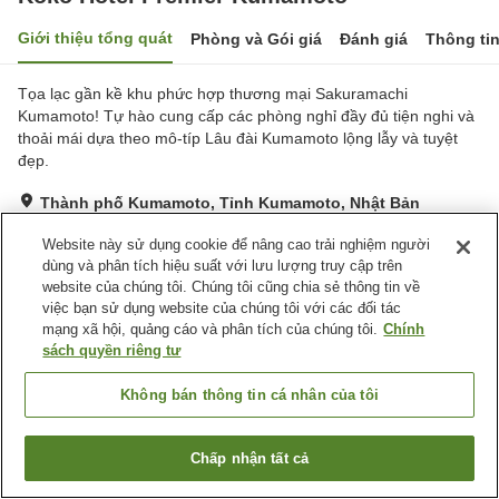
Giới thiệu tổng quát
Phòng và Gói giá
Đánh giá
Thông ti
Tọa lạc gần kề khu phức hợp thương mại Sakuramachi
Kumamoto! Tự hào cung cấp các phòng nghỉ đầy đủ tiện nghi và
thoải mái dựa theo mô-típ Lâu đài Kumamoto lộng lẫy và tuyệt
đẹp.
Thành phố Kumamoto, Tỉnh Kumamoto, Nhật Bản
Hiển thị trên bản đồ
Website này sử dụng cookie để nâng cao trải nghiệm người
Tuyệt vời
Đánh giá:
793
lượt
4.4
dùng và phân tích hiệu suất với lưu lượng truy cập trên
website của chúng tôi. Chúng tôi cũng chia sẻ thông tin về
việc bạn sử dụng website của chúng tôi với các đối tác
Tiện nghi chỗ nghỉ
mạng xã hội, quảng cáo và phân tích của chúng tôi.
Chính
sách quyền riêng tư
Bãi đỗ xe
Máy bán hàng tự động
Giao Hàng Tận Nhà
Không bán thông tin cá nhân của tôi
Trang chủ
Nhật Bản
Tỉnh Kumamoto
Thành phố Kumamoto
Chấp nhận tất cả
Koko Hotel Premier Kumamoto
Tìm phòng trống