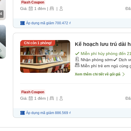
Flash Coupon
Giá:
1
đêm
|
|
Đã
4
Áp dụng mã
giảm
700.472 ₫
Chỉ còn
1
phòng!
Kế hoạch lưu trú dài 
Miễn phí hủy phòng đến
2
Nhận phòng sớm
Dịch v
Miễn phí trẻ em ngủ cùng 
Xem thêm chi tiết về gói giá
Flash Coupon
Giá:
1
đêm
|
|
Đã
Áp dụng mã
giảm
886.569 ₫