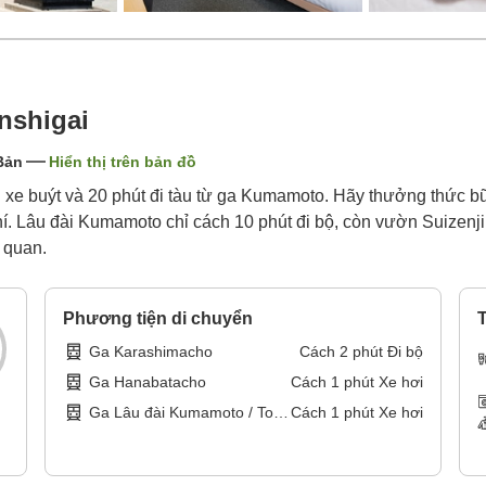
nshigai
Bản
Hiển thị trên bản đồ
xe buýt và 20 phút đi tàu từ ga Kumamoto. Hãy thưởng thức b
í. Lâu đài Kumamoto chỉ cách 10 phút đi bộ, còn vườn Suizenji
 quan.
Phương tiện di chuyển
T
Ga Karashimacho
Cách
2
phút
Đi bộ
Ga Hanabatacho
Cách
1
phút
Xe hơi
Ga Lâu đài Kumamoto / Toà
Cách
1
phút
Xe hơi
thị chính