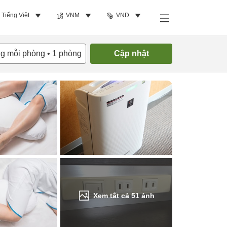
Tiếng Việt
VNM
VND
Tìm phòng trống
ng mỗi phòng
•
1
phòng
Cập nhật
Xem tất cả
51
ảnh