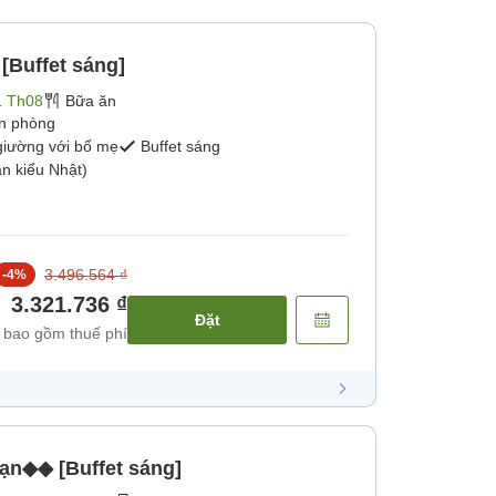
[Buffet sáng]
1 Th08
Bữa ăn
ận phòng
giường với bố mẹ
Buffet sáng
n kiểu Nhật)
3.496.564 ₫
-
4
%
3.321.736 ₫
Đặt
 bao gồm thuế phí
hạn◆◆ [Buffet sáng]