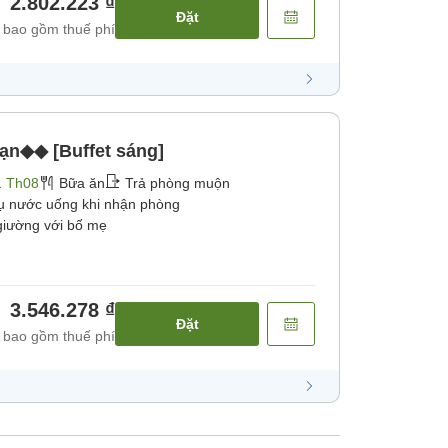
2.802.223 ₫
Đặt
 bao gồm thuế phí
hạn◆◆ [Buffet sáng]
1 Th08
Bữa ăn
Trả phòng muộn
ụ nước uống khi nhận phòng
giường với bố mẹ
3.546.278 ₫
Đặt
 bao gồm thuế phí