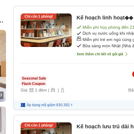
Chỉ còn
1
phòng!
Kế hoạch linh hoạt◆◆ 
n
Miễn phí hủy phòng đến
2
Dịch vụ nước uống khi nh
Miễn phí trẻ em ngủ cùng 
Bữa sáng món Nhật (Nhà ă
Xem thêm chi tiết về gói giá
Seasonal Sale
Flash Coupon
Giá:
1
đêm
|
|
Đã
3
Áp dụng mã
giảm
830.392 ₫
Chỉ còn
1
phòng!
Kế hoạch lưu trú dài 