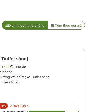
Xem theo hạng phòng
Xem theo gói giá
[Buffet sáng]
1 Th08
Bữa ăn
ận phòng
giường với bố mẹ
Buffet sáng
n kiểu Nhật)
2.949.708 ₫
-
4
%