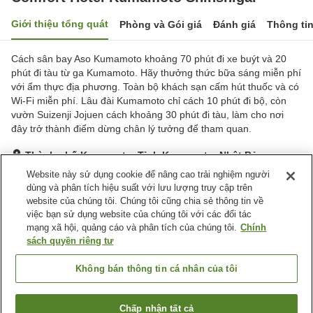
Giới thiệu tổng quát
Phòng và Gói giá
Đánh giá
Thông ti
Cách sân bay Aso Kumamoto khoảng 70 phút đi xe buýt và 20
phút đi tàu từ ga Kumamoto. Hãy thưởng thức bữa sáng miễn phí
với ẩm thực địa phương. Toàn bộ khách sạn cấm hút thuốc và có
Wi-Fi miễn phí. Lâu đài Kumamoto chỉ cách 10 phút đi bộ, còn
vườn Suizenji Jojuen cách khoảng 30 phút đi tàu, làm cho nơi
đây trở thành điểm dừng chân lý tưởng để tham quan.
Thành phố Kumamoto, Tỉnh Kumamoto, Nhật Bản
Hiển thị trên bản đồ
Website này sử dụng cookie để nâng cao trải nghiệm người
dùng và phân tích hiệu suất với lưu lượng truy cập trên
Rất tốt
Đánh giá:
889
lượt
4.2
website của chúng tôi. Chúng tôi cũng chia sẻ thông tin về
việc bạn sử dụng website của chúng tôi với các đối tác
mạng xã hội, quảng cáo và phân tích của chúng tôi.
Chính
Tiện nghi chỗ nghỉ
sách quyền riêng tư
Spa / Salon
Máy bán hàng tự động
Giặt ủi có phí
Giao Hàng Tận Nhà
Không bán thông tin cá nhân của tôi
Trang chủ
Nhật Bản
Tỉnh Kumamoto
Thành phố Kumamoto
Chấp nhận tất cả
Tìm phòng trống