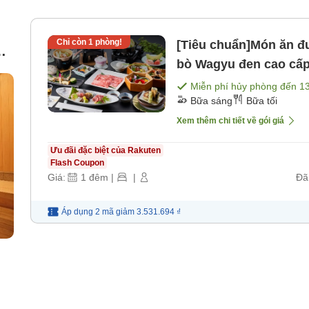
Chỉ còn
1
phòng!
[Tiêu chuẩn]Món ăn đư
ry
bò Wagyu đen cao cấ
＞ [Bữa sáng] [Bữa tối
Miễn phí hủy phòng đến
1
Bữa sáng
Bữa tối
Xem thêm chi tiết về gói giá
Ưu đãi đặc biệt của Rakuten
Flash Coupon
Giá:
1
đêm
|
|
Đã
Áp dụng 2 mã
giảm
3.531.694 ₫