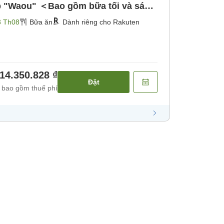
p "Waou" ＜Bao gồm bữa tối và sáng
]
3 Th08
Bữa ăn
Dành riêng cho Rakuten
14.350.828 ₫
Đặt
 bao gồm thuế phí