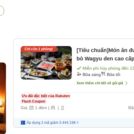
Chỉ còn
1
phòng!
[Tiêu chuẩn]Món ăn đư
bò Wagyu đen cao cấ
＞ [Bữa sáng] [Bữa tối
Miễn phí hủy phòng đến
1
)
Bữa sáng
Bữa tối
Xem thêm chi tiết về gói giá
Ưu đãi đặc biệt của Rakuten
Flash Coupon
Giá:
1
đêm
|
|
Đã
Áp dụng 2 mã
giảm
3.444.198 ₫