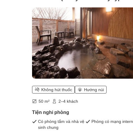
'Sagano' ~twin~ [Rock Bath])
Không hút thuốc
Hướng núi
50 m²
2–4 khách
Tiện nghi phòng
Có phòng tắm và nhà vệ
Phòng có mạng intern
sinh chung