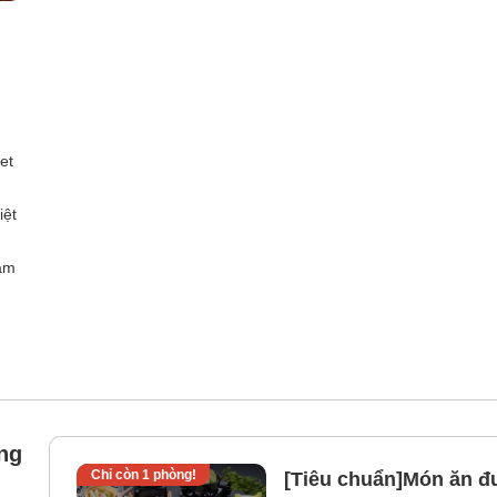
et
iệt
ắm
ng
Chỉ còn
1
phòng!
[Tiêu chuẩn]Món ăn đư