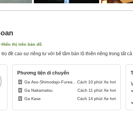
Soan
Hiển thị trên bản đồ
rọ đề cao sự riêng tư với bể tắm bán lộ thiên riêng trong tất c
Phương tiện di chuyển
T
Ga Aso-Shimodajo-Fureai-
Cách
10
phút
Xe hơi
Onsen
Ga Nakamatsu
Cách
11
phút
Xe hơi
Ga Kase
Cách
14
phút
Xe hơi