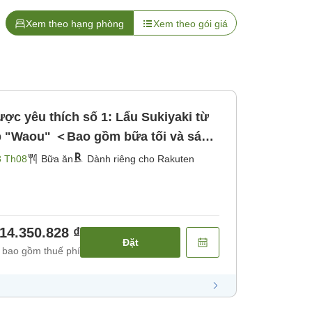
Xem theo hạng phòng
Xem theo gói giá
ợc yêu thích số 1: Lẩu Sukiyaki từ
p "Waou" ＜Bao gồm bữa tối và sáng
]
3 Th08
Bữa ăn
Dành riêng cho Rakuten
14.350.828 ₫
Đặt
 bao gồm thuế phí