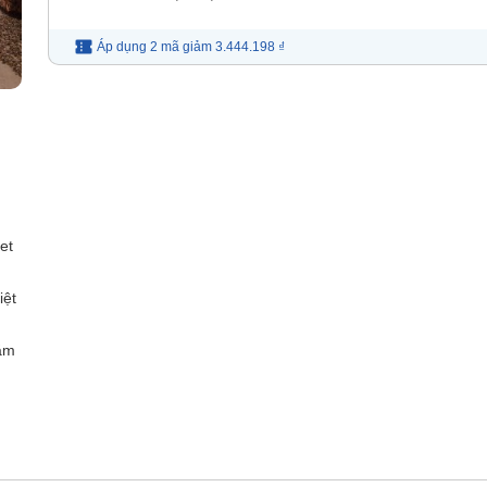
Áp dụng 2 mã
giảm
3.444.198 ₫
et
iệt
ắm