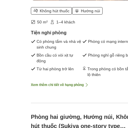
Không hút thuốc
Hướng núi
50 m²
1–4 khách
Tiện nghi phòng
Có phòng tắm và nhà vệ
Phòng có mạng intern
sinh chung
Bồn cầu có vòi xịt tự
Phòng nghỉ gỗ riêng b
động
Từ hai phòng trở lên
Trong phòng có bồn t
lộ thiên
Xem thêm chi tiết về hạng phòng
Phòng hai giường, Hướng núi, Khô
hút thuốc (Sukiya one-story type