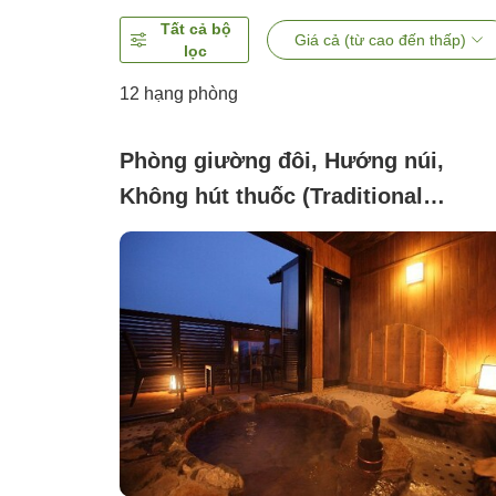
Tất cả bộ
Giá cả (từ cao đến thấp)
lọc
12
hạng phòng
Phòng giường đôi, Hướng núi,
Không hút thuốc (Traditional
Japanese-style house, single-story
'Wa' ~Double~ [Shochu barrel bath]