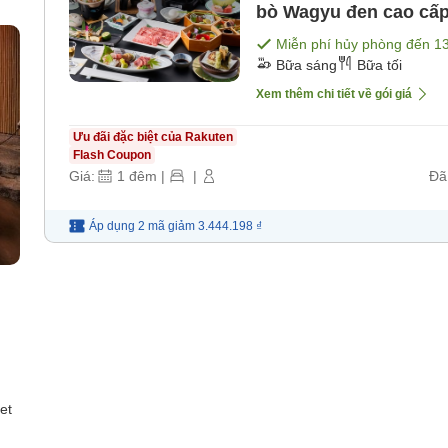
bò Wagyu đen cao cấ
＞ [Bữa sáng] [Bữa tối
Miễn phí hủy phòng đến
1
Bữa sáng
Bữa tối
Xem thêm chi tiết về gói giá
Ưu đãi đặc biệt của Rakuten
Flash Coupon
Giá:
1
đêm
|
|
Đã
Áp dụng 2 mã
giảm
3.444.198 ₫
et