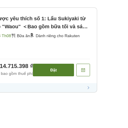
ợc yêu thích số 1: Lẩu Sukiyaki từ
p "Waou" ＜Bao gồm bữa tối và sáng
]
3 Th08
Bữa ăn
Dành riêng cho Rakuten
14.715.398 ₫
Đặt
 bao gồm thuế phí