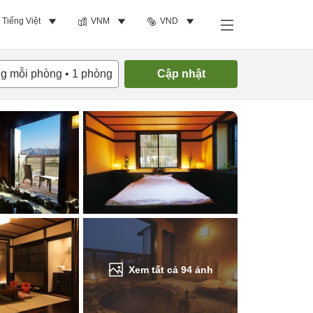
Tiếng Việt
VNM
VND
Tìm phòng trống
ng mỗi phòng
•
1
phòng
Cập nhật
Xem tất cả
94
ảnh