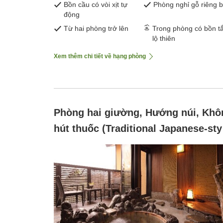
Bồn cầu có vòi xịt tự
Phòng nghỉ gỗ riêng b
động
Từ hai phòng trở lên
Trong phòng có bồn t
lộ thiên
Xem thêm chi tiết về hạng phòng
Phòng hai giường, Hướng núi, Khô
hút thuốc (Traditional Japanese-sty
house, single-story type 'Yukinoshi
~ twin ~ [Shochu barrel bath])