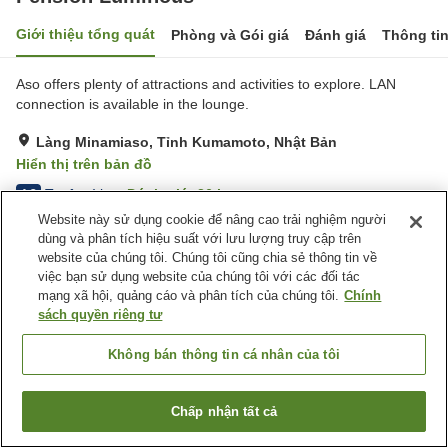
Giới thiệu tổng quát
Phòng và Gói giá
Đánh giá
Thông ti
Aso offers plenty of attractions and activities to explore. LAN
connection is available in the lounge.
Làng Minamiaso, Tỉnh Kumamoto, Nhật Bản
Hiển thị trên bản đồ
Tuyệt vời
Đánh giá:
26
lượt
4.3
Website này sử dụng cookie để nâng cao trải nghiệm người
dùng và phân tích hiệu suất với lưu lượng truy cập trên
Tiện nghi chỗ nghỉ
website của chúng tôi. Chúng tôi cũng chia sẻ thông tin về
việc bạn sử dụng website của chúng tôi với các đối tác
Bãi đỗ xe
Lounge
mạng xã hội, quảng cáo và phân tích của chúng tôi.
Chính
Cafe
Phòng Phơi Thiết Bị Trượt
sách quyền riêng tư
Tuyết
Không bán thông tin cá nhân của tôi
Trang chủ
Nhật Bản
Tỉnh Kumamoto
Làng Minamiaso
Pension Luminous
Chấp nhận tất cả
Tìm phòng trống