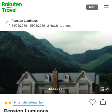
to
MỚI
top
page
Pension Luminous
24/08/2026
-
25/08/2026
|
2 khách
|
1 phòng
14
Nhà nghỉ dưỡng nhỏ
Pension Luminous