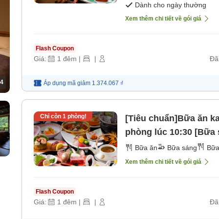
Dành cho ngày thường
Xem thêm chi tiết về gói giá
Flash Coupon
Giá:
1
đêm
|
|
Đã
4
Áp dụng mã
giảm
1.374.067 ₫
Chỉ còn
1
phòng!
[Tiêu chuẩn]Bữa ăn ka
phòng lúc 10:30 [Bữa 
Bữa ăn
Bữa sáng
Bữa
Xem thêm chi tiết về gói giá
Flash Coupon
Giá:
1
đêm
|
|
Đã