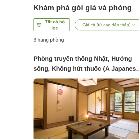
Khám phá gói giá và phòng
Tất cả bộ
Giá cả (từ cao đến thấp)
lọc
3
hạng phòng
Phòng truyền thống Nhật, Hướng
sông, Không hút thuốc (A Japanese
style room (about 8 tatami mats) o
the second floor of the main buildi
along the headwaters of the Chiku
River)