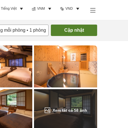
Tiếng Việt
VNM
VND
Tìm phòng trống
ng mỗi phòng
•
1
phòng
Cập nhật
Xem tất cả
58
ảnh