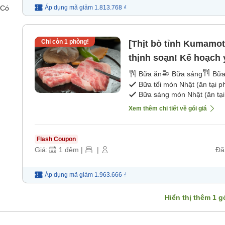
Áp dụng mã
giảm
1.813.768 ₫
 Có
Chỉ còn
1
phòng!
[Thịt bò tỉnh Kumamot
thịnh soạn! Kế hoạch y
Bữa ăn
Bữa sáng
Bữa
Bữa tối món Nhật (ăn tại 
Bữa sáng món Nhật (ăn tại
Xem thêm chi tiết về gói giá
Flash Coupon
Giá:
1
đêm
|
|
Đã
Áp dụng mã
giảm
1.963.666 ₫
Hiển thị thêm
1
gó