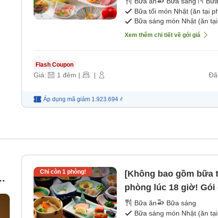
Bữa ăn
Bữa sáng
Bữa
Bữa tối món Nhật (ăn tại 
Bữa sáng món Nhật (ăn tại
Xem thêm chi tiết về gói giá
Flash Coupon
Giá:
1
đêm
|
|
Đã
Áp dụng mã
giảm
1.923.694 ₫
Chỉ còn
1
phòng!
[Không bao gồm bữa t
phòng lúc 18 giờ! Gói
a!
sáng]
Bữa ăn
Bữa sáng
Bữa sáng món Nhật (ăn tại