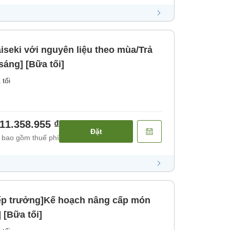
iseki với nguyên liệu theo mùa/Trả
sáng] [Bữa tối]
 tối
11.358.955 ₫
Đặt
 bao gồm thuế phí
 bếp trưởng]Kế hoạch nâng cấp món
 [Bữa tối]