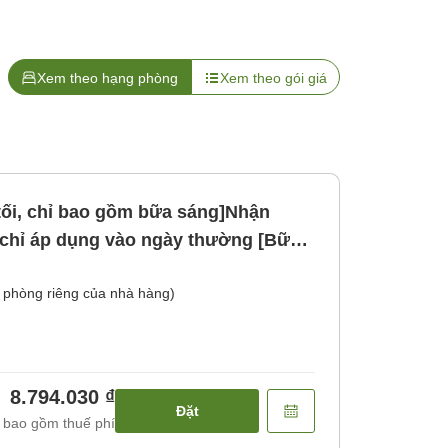
Xem theo hạng phòng
Xem theo gói giá
ối, chỉ bao gồm bữa sáng]Nhận
 chỉ áp dụng vào ngày thường [Bữa
 phòng riêng của nhà hàng)
8.794.030 ₫
Đặt
 bao gồm thuế phí