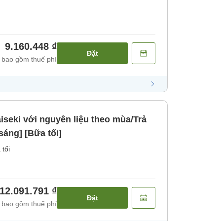
9.160.448 ₫
Đặt
 bao gồm thuế phí
iseki với nguyên liệu theo mùa/Trả
sáng] [Bữa tối]
 tối
12.091.791 ₫
Đặt
 bao gồm thuế phí