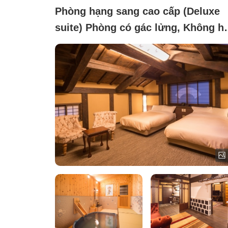
Phòng hạng sang cao cấp (Deluxe
suite) Phòng có gác lửng, Không h
thuốc (Phòng đặc biệt 'Kura' với b
tắm, nhà riêng 1 hộ, 2 tầng)