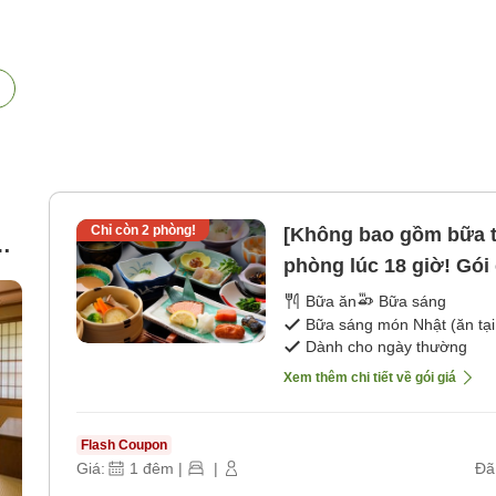
Chỉ còn
2
phòng!
[Không bao gồm bữa t
-
phòng lúc 18 giờ! Gói
n
sáng]
Bữa ăn
Bữa sáng
ng
Bữa sáng món Nhật (ăn tại
Dành cho ngày thường
go
Xem thêm chi tiết về gói giá
Flash Coupon
Giá:
1
đêm
|
|
Đã