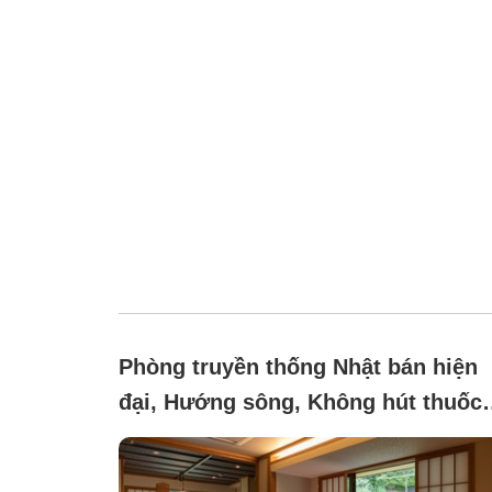
Phòng truyền thống Nhật bán hiện
đại, Hướng sông, Không hút thuốc
(Renovated in the first year of Reiw
Relax in a spacious non-smoking