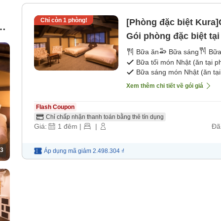
Chỉ còn
1
phòng!
[Phòng đặc biệt Kura
út
Gói phòng đặc biệt tạ
ồn
tối]
Bữa ăn
Bữa sáng
Bữa
Bữa tối món Nhật (ăn tại 
Bữa sáng món Nhật (ăn tại
Xem thêm chi tiết về gói giá
Flash Coupon
Chỉ chấp nhận thanh toán bằng thẻ tín dụng
Giá:
1
đêm
|
|
Đã
3
Áp dụng mã
giảm
2.498.304 ₫