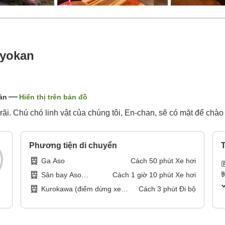
yokan
ản
Hiển thị trên bản đồ
rãi. Chú chó linh vật của chúng tôi, En-chan, sẽ có mặt để chào
Phương tiện di chuyển
T
Ga Aso
Cách
50
phút
Xe hơi
Sân bay Aso
Cách
1
giờ
10
phút
Xe hơi
Kumamoto
Kurokawa (điểm dừng xe
Cách
3
phút
Đi bộ
buýt)