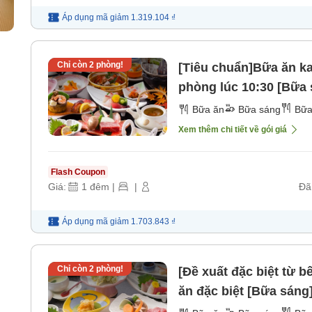
Áp dụng mã
giảm
1.319.104 ₫
Chỉ còn
2
phòng!
[Tiêu chuẩn]Bữa ăn ka
phòng lúc 10:30 [Bữa 
Bữa ăn
Bữa sáng
Bữa
Xem thêm chi tiết về gói giá
Flash Coupon
Giá:
1
đêm
|
|
Đã
Áp dụng mã
giảm
1.703.843 ₫
Chỉ còn
2
phòng!
[Đề xuất đặc biệt từ
ăn đặc biệt [Bữa sáng]