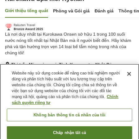
Giới thiệu tổng quát
Phòng và Gói giá
Đánh giá
Thông ti
Là nơi duy nhất tại Kurokawa Onsen sở hữu 1 trong 100 suối
nước nóng tốt nhất tại Nhật Bản mà ít người biết đến. Hãy khám
phá và tận hưởng trọn vẹn 14 loại bể tắm nóng trong nhà của
chúng tôi!
Thị trấn Minamioguni, Tỉnh Kumamoto, Nhật Bản
Hiển thị trên bản đồ
Website này sử dụng cookie để nâng cao trải nghiệm người
dùng và phân tích hiệu suất với lưu lượng truy cập trên
Tuyệt vời
Đánh giá:
117
lượt
4.6
website của chúng tôi. Chúng tôi cũng chia sẻ thông tin về
việc bạn sử dụng website của chúng tôi với các đối tác
mạng xã hội, quảng cáo và phân tích của chúng tôi.
Chính
Tiện nghi chỗ nghỉ
sách quyền riêng tư
Bãi đỗ xe
Xông hơi
Spa / Salon
Máy bán hàng tự động
Không bán thông tin cá nhân của tôi
Trang chủ
Nhật Bản
Tỉnh Kumamoto
Thị trấn Minamioguni
Chấp nhận tất cả
Tìm phòng trống
Kurokawa Spa Ikoi Ryokan