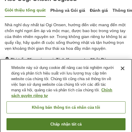
Giới thiệu tổng quát
Phòng và Gói giá
Đánh giá
Thông ti
Nhà nghỉ duy nhất tại Ogi Onsen, hướng đến việc mang đến một
chốn nghỉ ngơi ấm áp và mộc mạc, được bao bọc trong vòng tay
của thiên nhiên nguyên sơ. Trong không gian riêng tư không bị ai
quấy rầy, hãy quên đi cuộc sống thường nhật và tận hưởng trọn
vẹn khoảng thời gian thư thái xa hoa đầy mãn nguyện.
Thị trấn Minamioguni, Tỉnh Kumamoto, Nhật Bản
Hiển thị trên bản đồ
Website này sử dụng cookie để nâng cao trải nghiệm người
dùng và phân tích hiệu suất với lưu lượng truy cập trên
Tuyệt vời
Đánh giá:
43
lượt
4.5
website của chúng tôi. Chúng tôi cũng chia sẻ thông tin về
việc bạn sử dụng website của chúng tôi với các đối tác
mạng xã hội, quảng cáo và phân tích của chúng tôi.
Chính
Tiện nghi chỗ nghỉ
sách quyền riêng tư
Dịch Vụ Đưa Đón
Dịch Vụ Gọi Đánh Thức
Cửa hàng
Sảnh tiệc
Không bán thông tin cá nhân của tôi
Trang chủ
Nhật Bản
Tỉnh Kumamoto
Thị trấn Minamioguni
Chấp nhận tất cả
Tìm phòng trống
Yasuragi no Sato Ohgi Onsen Ohgiso