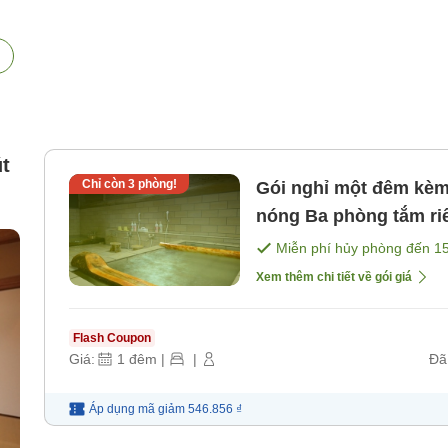
t
Chỉ còn
3
phòng!
Gói nghỉ một đêm kèm
nóng Ba phòng tắm riêng với phong cách khác nhau cũng
có thể sử dụng miễn p
Miễn phí hủy phòng đến
1
Xem thêm chi tiết về gói giá
Flash Coupon
Giá:
1
đêm
|
|
Đã
Áp dụng mã
giảm
546.856 ₫