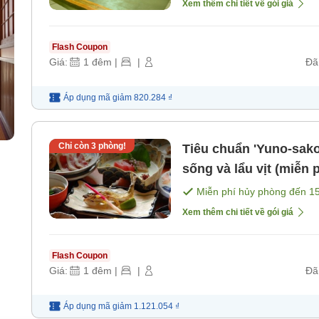
Xem thêm chi tiết về gói giá
Flash Coupon
Giá:
1
đêm
|
|
Đã
Áp dụng mã
giảm
820.284 ₫
Chỉ còn
3
phòng!
Tiêu chuẩn 'Yuno-sako Kaiseki' với các món như thịt ngựa
sống và lẩu vịt (miễn
[Bữa tối]
Miễn phí hủy phòng đến
1
Xem thêm chi tiết về gói giá
Flash Coupon
Giá:
1
đêm
|
|
Đã
Áp dụng mã
giảm
1.121.054 ₫