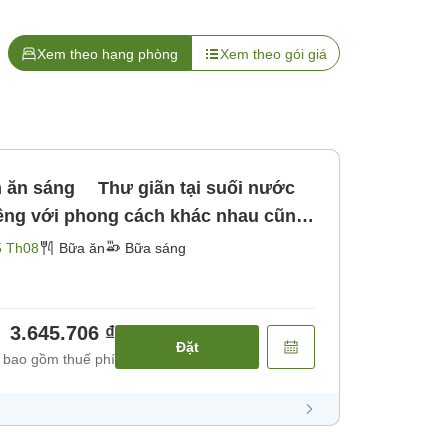
Xem theo hạng phòng
Xem theo gói giá
 ăn sáng Thư giãn tại suối nước
hí! [Bữa sáng]
5 Th08
Bữa ăn
Bữa sáng
3.645.706 ₫
Đặt
 bao gồm thuế phí