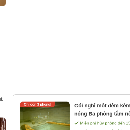
t
Chỉ còn
3
phòng!
Gói nghỉ một đêm kèm
nóng Ba phòng tắm riêng với phong cách khác nhau cũng
có thể sử dụng miễn p
Miễn phí hủy phòng đến
1