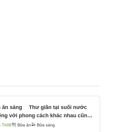
 ăn sáng Thư giãn tại suối nước
hí! [Bữa sáng]
5 Th08
Bữa ăn
Bữa sáng