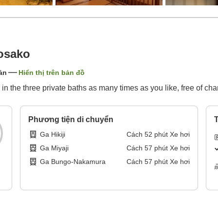
osako
ản
Hiển thị trên bản đồ
in the three private baths as many times as you like, free of cha
Phương tiện di chuyển
T
Ga Hikiji
Cách
52
phút
Xe hơi
Ga Miyaji
Cách
57
phút
Xe hơi
Ga Bungo-Nakamura
Cách
57
phút
Xe hơi