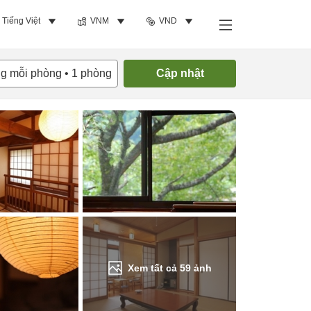
Tiếng Việt
VNM
VND
Tìm phòng trống
ng mỗi phòng
•
1
phòng
Cập nhật
Xem tất cả
59
ảnh