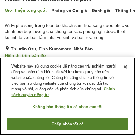
Giới thiệu tổng quát
Phòng và Gói giá
Đánh giá
Thông ti
Wi-Fi phủ sóng trong toàn bộ khách sạn. Bữa sáng được phục vụ
chính bởi bếp trưởng của chúng tôi. Các phòng nghỉ được thiết
kế tinh tế với bồn tắm, nhà vệ sinh và bồn rửa riêng!
Thị trấn Ozu, Tỉnh Kumamoto, Nhật Bản
Hiển thị trên bản đồ
Rất tốt
Đánh giá:
190
lượt
4.2
Website này sử dụng cookie để nâng cao trải nghiệm người
dùng và phân tích hiệu suất với lưu lượng truy cập trên
website của chúng tôi. Chúng tôi cũng chia sẻ thông tin về
Tiện nghi chỗ nghỉ
việc bạn sử dụng website của chúng tôi với các đối tác
mạng xã hội, quảng cáo và phân tích của chúng tôi.
Chính
Bãi đỗ xe
Spa / Salon
sách quyền riêng tư
Nhà hàng
Máy bán hàng tự động
Không bán thông tin cá nhân của tôi
Trang chủ
Nhật Bản
Tỉnh Kumamoto
Thị trấn Ozu
Hotel Vista Kumamoto Airport
Chấp nhận tất cả
Tìm phòng trống