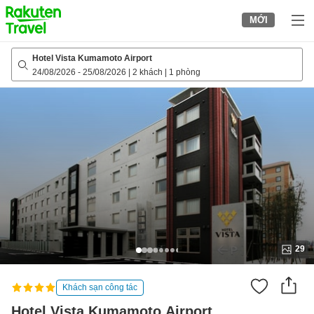
to
MỚI
top
page
Hotel Vista Kumamoto Airport
24/08/2026
-
25/08/2026
|
2 khách
|
1 phòng
29
Khách sạn công tác
Hotel Vista Kumamoto Airport