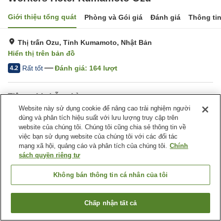
Giới thiệu tổng quát
Phòng và Gói giá
Đánh giá
Thông ti
Thị trấn Ozu, Tỉnh Kumamoto, Nhật Bản
Hiển thị trên bản đồ
Rất tốt
Đánh giá:
164
lượt
4.2
Tiện nghi chỗ nghỉ
Website này sử dụng cookie để nâng cao trải nghiệm người
Wi-Fi
Nhà hàng
dùng và phân tích hiệu suất với lưu lượng truy cập trên
Hoàn toàn không hút thuốc
Khu hút thuốc riêng
website của chúng tôi. Chúng tôi cũng chia sẻ thông tin về
việc bạn sử dụng website của chúng tôi với các đối tác
mạng xã hội, quảng cáo và phân tích của chúng tôi.
Chính
Trang chủ
Nhật Bản
Tỉnh Kumamoto
Thị trấn Ozu
sách quyền riêng tư
Workers Hotel Kumamoto Ozu
Không bán thông tin cá nhân của tôi
Chấp nhận tất cả
Tìm phòng trống