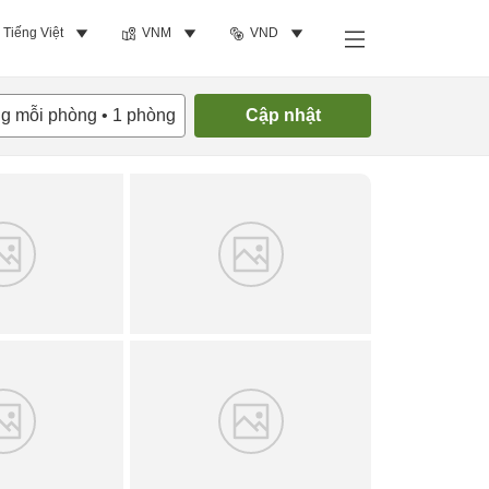
Tiếng Việt
VNM
VND
Tìm phòng trống
ng mỗi phòng
•
1
phòng
Cập nhật