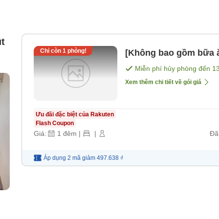
t
Chỉ còn
1
phòng!
[Không bao gồm bữa 
Miễn phí hủy phòng đến
1
Xem thêm chi tiết về gói giá
Ưu đãi đặc biệt của Rakuten
Flash Coupon
Giá:
1
đêm
|
|
Đã
Áp dụng 2 mã
giảm
497.638 ₫