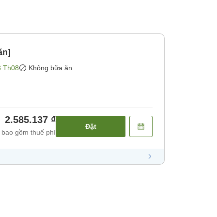
ăn]
3 Th08
Không bữa ăn
2.585.137 ₫
Đặt
 bao gồm thuế phí