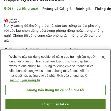
Giới thiệu tổng quát
Phòng và Gói giá
Đánh giá
Thông ti
Nơi lý tưởng để thưởng thức hải sản tươi sống tại địa phương,
với các lựa chọn dùng bữa trong phòng riêng hoặc trong phòng
nghỉ. Chúng tôi cũng cung cấp phòng tắm riêng tư để bạn thư
giãn.
Thành phố Uki, Tỉnh Kumamoto, Nhật Bản
Hiển thị trên bản đồ
Website này sử dụng cookie để nâng cao trải nghiệm người
dùng và phân tích hiệu suất với lưu lượng truy cập trên
Tuyệt vời
Đánh giá:
9
lượt
4.7
website của chúng tôi. Chúng tôi cũng chia sẻ thông tin về
việc bạn sử dụng website của chúng tôi với các đối tác
mạng xã hội, quảng cáo và phân tích của chúng tôi.
Chính
Tiện nghi chỗ nghỉ
sách quyền riêng tư
Bãi đỗ xe
Sảnh tiệc
Nhà Tắm Công Cộng
Cho Thuê Yukata
Không bán thông tin cá nhân của tôi
Trang chủ
Nhật Bản
Tỉnh Kumamoto
Thành phố Uki
Chấp nhận tất cả
Tìm phòng trống
Kappo Ryokan Shokinkan