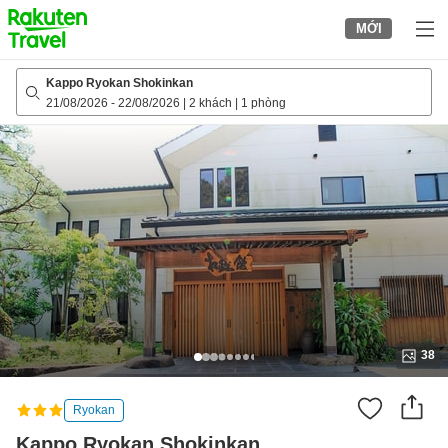
to
MỚI
top
page
Kappo Ryokan Shokinkan
21/08/2026
-
22/08/2026
|
2 khách
|
1 phòng
38
Ryokan
Kappo Ryokan Shokinkan